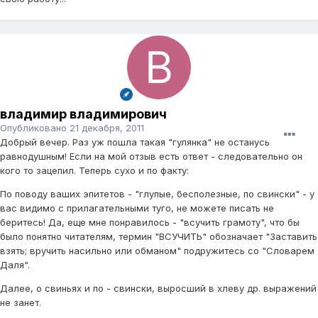
владимир владимирович
Опубликовано
21 декабря, 2011
Добрый вечер. Раз уж пошла такая "гулянка" не останусь
равнодушным! Если на мой отзыв есть ответ - следовательно он
кого то зацепил. Теперь сухо и по факту:
По поводу ваших эпитетов - "глупые, бесполезные, по свински" - у
вас видимо с прилагательными туго, не можете писать не
беритесь! Да, еще мне понравилось - "всучить грамоту", что бы
было понятно читателям, термин "ВСУЧИТЬ" обозначает "Заставить
взять; вручить насильно или обманом" подружитесь со "Словарем
Даля".
Далее, о свиньях и по - свински, выросший в хлеву др. выражений
не занет.