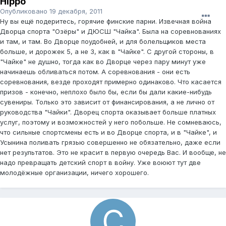
Hippo
Опубликовано
19 декабря, 2011
Ну вы ещё подеритесь, горячие финские парни. Извечная война
Дворца спорта "Озёры" и ДЮСШ "Чайка". Была на соревнованиях
и там, и там. Во Дворце поудобней, и для болельщиков места
больше, и дорожек 5, а не 3, как в "Чайке". С другой стороны, в
"Чайке" не душно, тогда как во Дворце через пару минут уже
начинаешь обливаться потом. А соревнования - они есть
соревнования, везде проходят примерно одинаково. Что касается
призов - конечно, неплохо было бы, если бы дали какие-нибудь
сувениры. Только это зависит от финансирования, а не лично от
руководства "Чайки". Дворец спорта оказывает больше платных
услуг, поэтому и возможностей у него побольше. Не сомневаюсь,
что сильные спортсмены есть и во Дворце спорта, и в "Чайке", и
Усынина поливать грязью совершенно не обязательно, даже если
нет результатов. Это не красит в первую очередь Вас. И вообще, не
надо превращать детский спорт в войну. Уже воюют тут две
молодёжные организации, ничего хорошего.