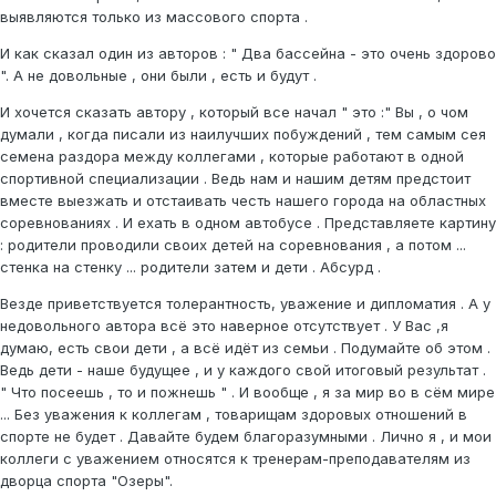
выявляются только из массового спорта .
И как сказал один из авторов : " Два бассейна - это очень здорово
". А не довольные , они были , есть и будут .
И хочется сказать автору , который все начал " это :" Вы , о чом
думали , когда писали из наилучших побуждений , тем самым сея
семена раздора между коллегами , которые работают в одной
спортивной специализации . Ведь нам и нашим детям предстоит
вместе выезжать и отстаивать честь нашего города на областных
соревнованиях . И ехать в одном автобусе . Представляете картину
: родители проводили своих детей на соревнования , а потом ...
стенка на стенку ... родители затем и дети . Абсурд .
Везде приветствуется толерантность, уважение и дипломатия . А у
недовольного автора всё это наверное отсутствует . У Вас ,я
думаю, есть свои дети , а всё идёт из семьи . Подумайте об этом .
Ведь дети - наше будущее , и у каждого свой итоговый результат .
" Что посеешь , то и пожнешь " . И вообще , я за мир во в сём мире
... Без уважения к коллегам , товарищам здоровых отношений в
спорте не будет . Давайте будем благоразумными . Лично я , и мои
коллеги с уважением относятся к тренерам-преподавателям из
дворца спорта "Озеры".