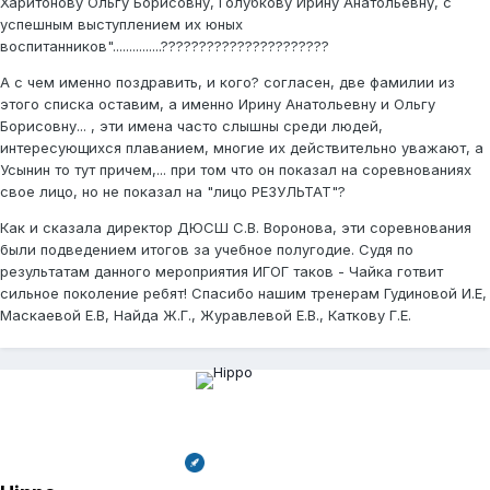
Харитонову Ольгу Борисовну, Голубкову Ирину Анатольевну, с
успешным выступлением их юных
воспитанников"...............??????????????????????
А с чем именно поздравить, и кого? согласен, две фамилии из
этого списка оставим, а именно Ирину Анатольевну и Ольгу
Борисовну... , эти имена часто слышны среди людей,
интересующихся плаванием, многие их действительно уважают, а
Усынин то тут причем,... при том что он показал на соревнованиях
свое лицо, но не показал на "лицо РЕЗУЛЬТАТ"?
Как и сказала директор ДЮСШ С.В. Воронова, эти соревнования
были подведением итогов за учебное полугодие. Судя по
результатам данного мероприятия ИГОГ таков - Чайка готвит
сильное поколение ребят! Спасибо нашим тренерам Гудиновой И.Е,
Маскаевой Е.В, Найда Ж.Г., Журавлевой Е.В., Каткову Г.Е.