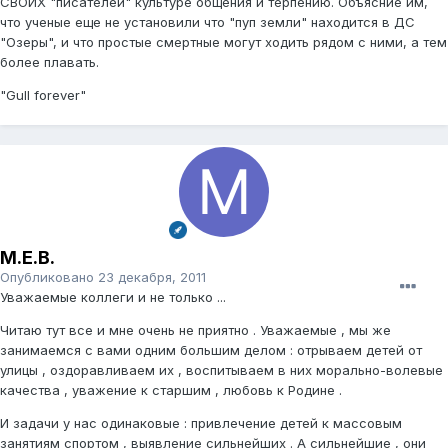
СВОИХ "писателей" культуре общения и терпению. Объясние им,
что ученые еще не установили что "пуп земли" находится в ДС
"Озеры", и что простые смертные могут ходить рядом с ними, а тем
более плавать.
"Gull forever"
М.Е.В.
Опубликовано
23 декабря, 2011
Уважаемые коллеги и не только ...
Читаю тут все и мне очень не приятно . Уважаемые , мы же
занимаемся с вами одним большим делом : отрываем детей от
улицы , оздоравливаем их , воспитываем в них морально-волевые
качества , уважение к старшим , любовь к Родине .
И задачи у нас одинаковые : привлечение детей к массовым
занятиям спортом , выявление сильнейших . А сильнейшие , они