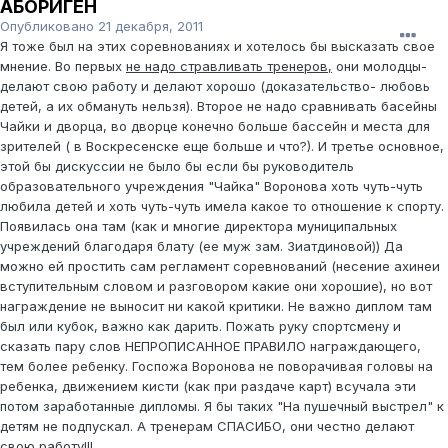
АБОРИГЕН
Опубликовано
21 декабря, 2011
Я тоже был на этих соревнованиях и хотелось бы высказать свое
мнение. Во первых
не надо стравливать тренеров,
они молодцы-
делают свою работу и делают хорошо (доказательство- любовь
детей, а их обмануть нельзя). Второе не надо сравнивать басейны
Чайки и дворца, во дворце конечно больше бассейн и места для
зрителей ( в Воскресенске еще больше и что?). И третье основное,
этой бы дискуссии не было бы если бы руководитель
образовательного учреждения "Чайка" Воронова хоть чуть-чуть
любила детей и хоть чуть-чуть имела какое то отношение к спорту.
Появилась она там (как и многие директора муниципальных
учреждений благодаря блату (ее муж зам. Зиатдиновой)) Да
можно ей простить сам регламент соревнований (несение ахинеи
вступительным словом и разговором какие они хорошие), но вот
награждение не выносит ни какой критики. Не важно диплом там
был или кубок, важно как дарить. Пожать руку спортсмену и
сказать пару слов НЕПРОПИСАННОЕ ПРАВИЛО награждающего,
тем более ребенку. Госпожа Воронова не поворачивая головы на
ребенка, движением кисти (как при раздаче карт) всучала эти
потом заработанные дипломы. Я бы таких "На пушечный выстрел" к
детям не подпускал. А тренерам СПАСИБО, они честно делают
свою работу!!!