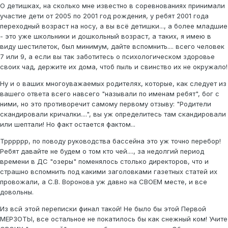
О детишках, на сколько мне известно в соревнованиях принимали
участие дети от 2005 по 2001 год рождения, у ребят 2001 года
переходный возраст на носу, а вы всё детишки..., а более младшие
- это уже школьники и дошкольный возраст, а таких, я имею в
виду шестилеток, был минимум, дайте вспомнить.... всего человек
7 или 9, а если вы так заботитесь о психологическом здоровье
своих чад, держите их дома, чтоб пыль и свинство их не окружало!
Ну и о ваших многоуважаемых родителях, которые, как следует из
вашего ответа всего навсего "называли по именам ребят", бог с
ними, но это противоречит самому первому отзыву: "Родители
скандировали кричалки....", вы уж определитесь там скандировали
или шептали! Но факт остается фактом...
Трррррр, по поводу руководства бассейна это уж точно перебор!
Ребят давайте не будем о том кто чей...., за недолгий период
времени в ДС "озеры" поменялось столько директоров, что и
страшно вспомнить под какими заголовками газетных статей их
провожали, а С.В. Воронова уж давно на СВОЕМ месте, и все
довольны.
Из всй этой переписки финал такой! Не было бы этой Первой
МЕРЗОТЫ, все остальное не покатилось бы как снежный ком! Учите