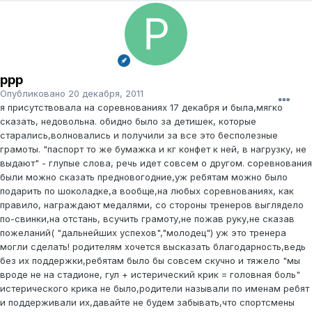
ррр
Опубликовано
20 декабря, 2011
я присутствовала на соревнованиях 17 декабря и была,мягко
сказать, недовольна. обидно было за детишек, которые
старались,волновались и получили за все это бесполезные
грамоты. "паспорт то же бумажка и кг конфет к ней, в нагрузку, не
выдают" - глупые слова, речь идет совсем о другом. соревнования
были можно сказать предновогодние,уж ребятам можно было
подарить по шоколадке,а вообще,на любых соревнованиях, как
правило, награждают медалями, со стороны тренеров выглядело
по-свинки,на отстань, всучить грамоту,не пожав руку,не сказав
пожеланий( "дальнейших успехов","молодец") уж это тренера
могли сделать! родителям хочется высказать благодарность,ведь
без их поддержки,ребятам было бы совсем скучно и тяжело "мы
вроде не на стадионе, гул + истерический крик = головная боль"
истерического крика не было,родители называли по именам ребят
и поддерживали их,давайте не будем забывать,что спортсмены