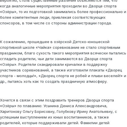
Вероятно, столь существенные различия объясняются тем, что
когда аналогичные мероприятия проходили во Дворце спорта
«Озёры», то их подготовкой занимались более профессионально и
более компетентные люди, привлекая соответствующих
спонсоров, в том числе со стороны администрации города.
К сожалению, прошедшее в озёрской Детско-юношеской
спортивной школе «Чайка» соревнование не стало спортивным
праздником, благо сухость такого мероприятия всячески пытались
сгладить родители, чьи дети занимаются во Дворце спорта
«Озёры». Родители скандировали кричалки в поддержку
участников соревнований, а также изготовили плакаты «Дворец
спорта - молодцы!», «Дворец спорта не робей и плыви веселей!» и
др., пытаясь хоть как то создать праздничную атмосферу.
Хочется в связи с этим поздравить тренеров Дворца спорта
«Озёры» по плаванию: Усынина Дениса Александровича,
Харитонову Ольгу Борисовну, Голубкову Ирину Анатольевну, с
успешным выступлением их юных воспитанников, а также
родителей, которые поддерживали детей. Фамилии детей