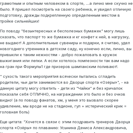
грамотным и опытным человеком в спорте, ....а лично мне скучно не
было. Я пришел посмотреть на своего ребенка, и увидел отличную
подготовку, дражды подкрепленную определенным местом в
тройке сильнейших!
По поводу "безынтересных и бесполезных бумажек" могу лишь
сказать, что паспорт то же бумажка и кг конфет к ней, в нагрузку,
не выдают! А дополнительные сувениры и подарки, я считаю, удел
новогоднего утренника в детском саду, ну конечно если, лично, вы
привыкли к таким нежностям - добро пожаловать в кружок
выжигания или лепки. А если хотелось помпезности так вам надо
на гран при Формулы1 где призеров шампанским поливают!.
" сухость такого мероприятия всячески пытались сгладить
родители, чьи дети занимаются во Дворце спорта «Озёры»", - на
данную цитату могу ответить - дети из "Чайки" и без кричалок
показали себя ОТЛИЧНО, на награждении это было и без очков
видно! (а по поводу фанатов, хм, у меня это вызвало скорее
удивление, мы вроде не на стадионе, гул + истерический крик =
головная боль)
Еще цитата: "Хочется в связи с этим поздравить тренеров Дворца
спорта «Озёры» по плаванию: Усынина Дениса Александровича,