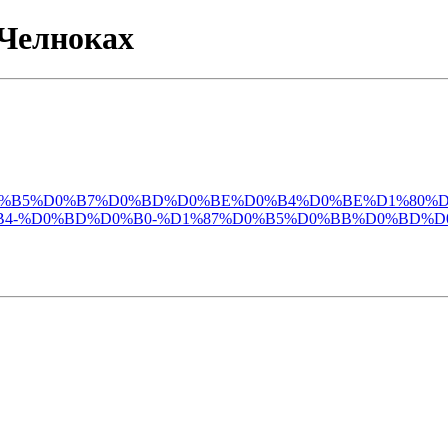
 Челноках
%D0%BB%D0%B5%D0%B7%D0%BD%D0%BE%D0%B4%D0%BE%D1%
B4-%D0%BD%D0%B0-%D1%87%D0%B5%D0%BB%D0%BD%D