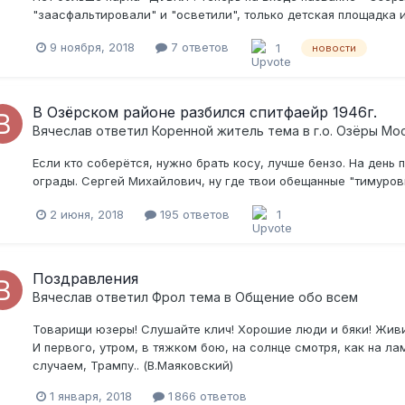
"заасфальтировали" и "осветили", только детская площадка 
9 ноября, 2018
7 ответов
1
новости
В Озёрском районе разбился спитфаейр 1946г.
Вячеслав
ответил
Коренной житель
тема в
г.о. Озёры Мо
Если кто соберётся, нужно брать косу, лучше бензо. На день
ограды. Сергей Михайлович, ну где твои обещанные "тимуров
2 июня, 2018
195 ответов
1
Поздравления
Вячеслав
ответил
Фрол
тема в
Общение обо всем
Товарищи юзеры! Слушайте клич! Хорошие люди и бяки! Живит
И первого, утром, в тяжком бою, на солнце смотря, как на ла
случаем, Трампу.. (В.Маяковский)
1 января, 2018
1 866 ответов