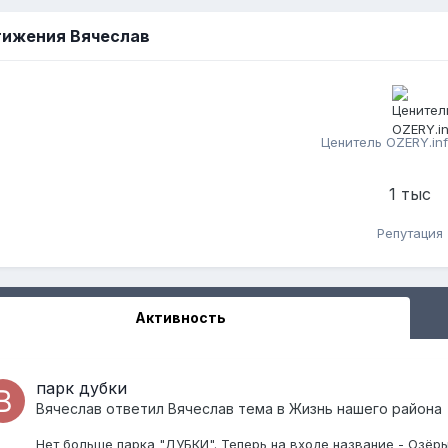
ижения Вячеслав
Ценитель OZERY.info
1 тыс
Репутация
Активность
парк дубки
Вячеслав
ответил
Вячеслав
тема в
Жизнь нашего района
Нет больше парка "ДУБКИ". Теперь на входе название - Озёры