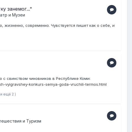
у занемог..."
атр и Музеи
о, жизненно, современно. Чувствуется пишет как о себе, и
ию с свинством чиновников в Республике Коми:
ykh-vyigravshey-konkurs-semya-goda-vruchili-termos.html
(и ещё 2 )
тешествия и Туризм