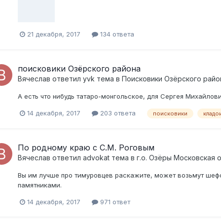
21 декабря, 2017
134 ответа
поисковики Озёрского района
Вячеслав
ответил
yvk
тема в
Поисковики Озёрского райо
А есть что нибудь татаро-монгольское, для Сергея Михайлов
14 декабря, 2017
203 ответа
поисковики
кладо
По родному краю с С.М. Роговым
Вячеслав
ответил
advokat
тема в
г.о. Озёры Московская 
Вы им лучше про тимуровцев раскажите, может возьмут шефс
памятниками.
14 декабря, 2017
971 ответ