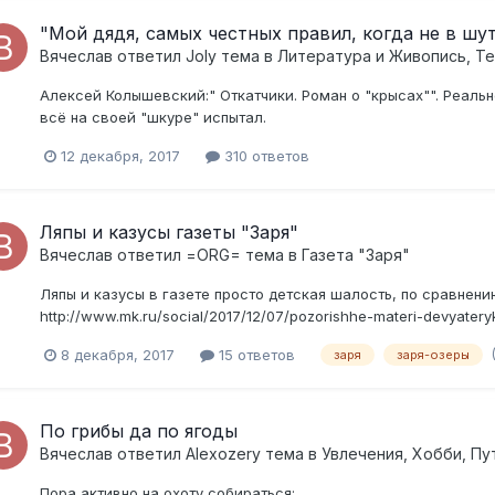
"Мой дядя, самых честных правил, когда не в шутк
Вячеслав
ответил
Joly
тема в
Литература и Живопись, Те
Алексей Колышевский:" Откатчики. Роман о "крысах"". Реальн
всё на своей "шкуре" испытал.
12 декабря, 2017
310 ответов
Ляпы и казусы газеты "Заря"
Вячеслав
ответил
=ORG=
тема в
Газета "Заря"
Ляпы и казусы в газете просто детская шалость, по сравнен
http://www.mk.ru/social/2017/12/07/pozorishhe-materi-devyater
8 декабря, 2017
15 ответов
заря
заря-озеры
По грибы да по ягоды
Вячеслав
ответил
Alexozery
тема в
Увлечения, Хобби, Пу
Пора активно на охоту собираться: