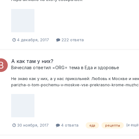
4 декабря, 2017
222 ответа
А как там у них?
Вячеслав
ответил
=ORG=
тема в
Еда и здоровье
Не знаю как у них, а у нас прикольней: Любовь к Москве и ненав
parizha-o-tom-pochemu-v-moskve-vse-prekrasno-krome-muzhc
(и ещё 
30 ноября, 2017
4 ответа
еда
рецепты