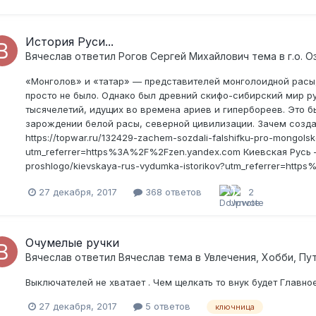
История Руси...
Вячеслав
ответил
Рогов Сергей Михайлович
тема в
г.о. 
«Монголов» и «татар» — представителей монголоидной расы,
просто не было. Однако был древний скифо-сибирский мир р
тысячелетий, идущих во времена ариев и гипербореев. Это
зарождении белой расы, северной цивилизации. Зачем созда
https://topwar.ru/132429-zachem-sozdali-falshifku-pro-mongolsk
utm_referrer=https%3A%2F%2Fzen.yandex.com Киевская Русь — вы
proshlogo/kievskaya-rus-vydumka-istorikov?utm_referrer=htt
27 декабря, 2017
368 ответов
2
Очумелые ручки
Вячеслав
ответил
Вячеслав
тема в
Увлечения, Хобби, Пу
Выключателей не хватает . Чем щелкать то внук будет Главно
27 декабря, 2017
5 ответов
ключница