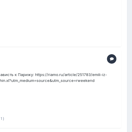
исть к Парижу: https://riamo.ru/article/251783/emili-iz-
hin.xl?utm_medium=source&utm_source=rweekend
1 )