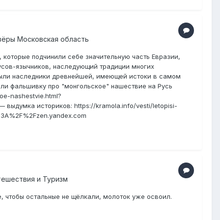
Озёры Московская область
 которые подчинили себе значительную часть Евразии,
усов-язычников, наследующий традиции многих
 были наследники древнейшей, имеющей истоки в самом
ли фальшивку про "монгольское" нашествие на Русь
oe-nashestvie.html?
думка историков: https://kramola.info/vesti/letopisi-
ps%3A%2F%2Fzen.yandex.com
тешествия и Туризм
е, чтобы остальные не щёлкали, молоток уже освоил.