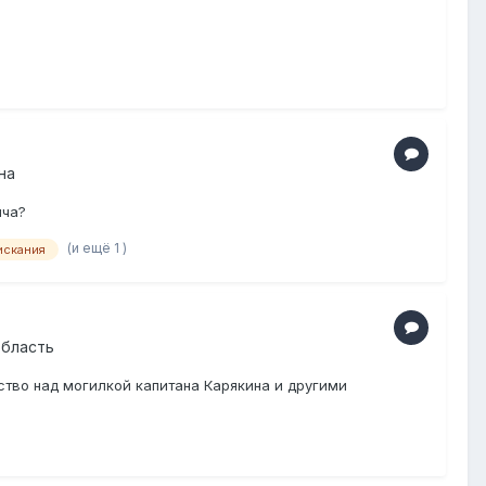
на
ича?
(и ещё 1 )
искания
область
тво над могилкой капитана Карякина и другими