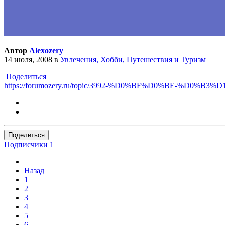
Автор
Alexozery
14 июля, 2008
в
Увлечения, Хобби, Путешествия и Туризм
Поделиться
https://forumozery.ru/topic/3992-%D0%BF%D0%BE-
Поделиться
Подписчики
1
Назад
1
2
3
4
5
6