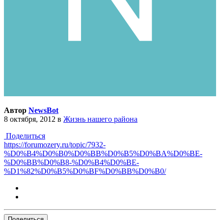
Автор
NewsBot
8 октября, 2012
в
Жизнь нашего района
Поделиться
https://forumozery.ru/topic/7932-
%D0%B4%D0%B0%D0%BB%D0%B5%D0%BA%D0%BE-
%D0%BB%D0%B8-%D0%B4%D0%BE-
%D1%82%D0%B5%D0%BF%D0%BB%D0%B0/
Поделиться