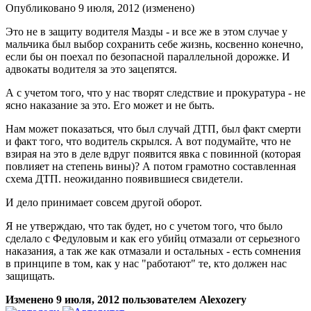
Опубликовано
9 июля, 2012
(изменено)
Это не в защиту водителя Мазды - и все же в этом случае у
мальчика был выбор сохранить себе жизнь, косвенно конечно,
если бы он поехал по безопасной параллельной дорожке. И
адвокаты водителя за это зацепятся.
А с учетом того, что у нас творят следствие и прокуратура - не
ясно наказание за это. Его может и не быть.
Нам может показаться, что был случай ДТП, был факт смерти
и факт того, что водитель скрылся. А вот подумайте, что не
взирая на это в деле вдруг появится явка с повинной (которая
повлияет на степень вины)? А потом грамотно составленная
схема ДТП. неожиданно появившиеся свидетели.
И дело принимает совсем другой оборот.
Я не утверждаю, что так будет, но с учетом того, что было
сделало с Федуловым и как его убийц отмазали от серьезного
наказания, а так же как отмазали и остальных - есть сомнения
в принципе в том, как у нас "работают" те, кто должен нас
защищать.
Изменено
9 июля, 2012
пользователем Alexozery