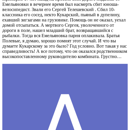
Емельяновки в вечернее время был насмерть сбит юноша-
велосипедист. Звали его Сергей Телешевский . Сбил 10-
классника его сосед, некто Кукарский, пьяный в дупелину,
ехавший зигзагами на грузовике. Помощь он не оказал, уехал
домой отсыпаться. А мертвого Сергея, уволоченного от
дороги в поле, нашел младший брат, возвращавшийся с
рыбалки. Тогда вся Емельяновка парня оплакивала. Братья
Полевые, я думаю, хорошо помнят этот случай. И что вы
думаете Кукарскому за это было? Год условно. Вот такая у нас
справедливость! А все потому, что он оказался родственником
высокопоставленному руководителю комбината. Грустно…