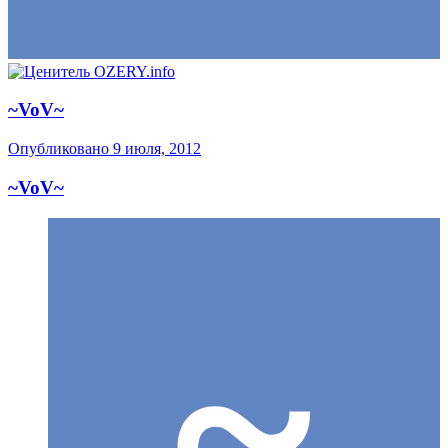
~VoV~
Опубликовано
9 июля, 2012
~VoV~