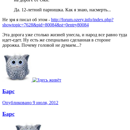
Да. 12-летний парнишка. Как я знаю, насмерть...
Не зря я писал об этом -
http://forum.ozery.info/index.php?
showtopic=7628&pid=80084&st=0entry80084
Эта дорога уже столько жизней унесла, и народ все равно туда
идет-едет. Ну есть же специально сделанная в стороне
дорожка. Почему головой не думаем...?
Барс
Опубликовано
9 июля, 2012
Барс