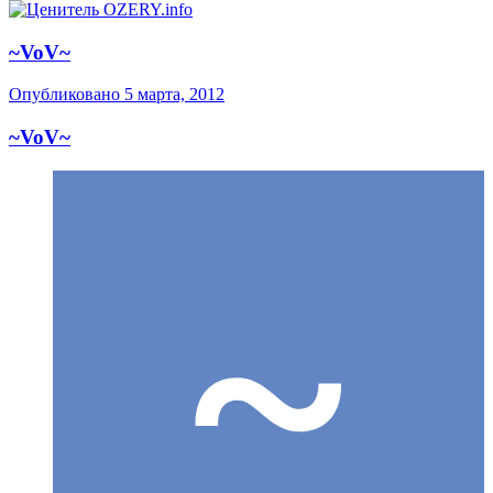
~VoV~
Опубликовано
5 марта, 2012
~VoV~