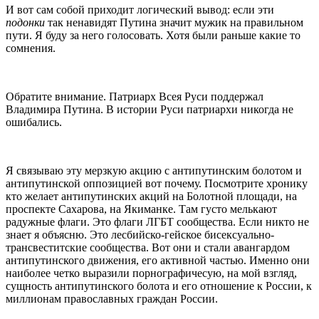
И вот сам собой приходит логический вывод: если эти
подонки
так ненавидят Путина значит мужик на правильном
пути. Я буду за него голосовать. Хотя были раньше какие то
сомнения.
Обратите внимание. Патриарх Всея Руси поддержал
Владимира Путина. В истории Руси патриархи никогда не
ошибались.
Я связываю эту мерзкую акцию с антипутинским болотом и
антипутинской оппозицией вот почему. Посмотрите хронику
кто желает антипутинских акций на Болотной площади, на
проспекте Сахарова, на Якиманке. Там густо мелькают
радужные флаги. Это флаги ЛГБТ сообщества. Если никто не
знает я объясню. Это лесбийско-гейское бисексуально-
трансвеститские сообщества. Вот они и стали авангардом
антипутинского движения, его активной частью. Именно они
наиболее четко выразили порнографичесую, на мой взгляд,
сущность антипутинского болота и его отношение к России, к
миллионам православных граждан России.