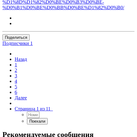
%D1%8D%D1%82%D0%BE%D0%B3%D0%BE-
%D0%B1%D0%BE%D0%BB%D0%BE%D1%82%D0%B0/
Поделиться
Подписчики
1
Назад
1
2
3
4
5
6
Далее
Страница 1 из 11
Рекомендуемые сообщения