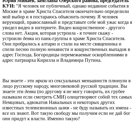
Юрий Минаев, замглавы Озёрского района, председатель
КУИ:
"Я человек не публичный, однако недавние события в
Москве в храме Христа Спасителя окончательно определили
мой выбор и я постараюсь объяснить почему. Я человек
верующий, православный и представьте себе мой ужас когда я
увидел видео в интернете. Видео кощунственное - другого
слова нет. Акция, которая устроила - я точнее скажу -
устроили
девки
из панк-группы в храме Христа Спасителя.
Они пробрались к алтарю и стали на месте священника и
спели песню полную ненависти и кощунственных выпадов в
адрес Господа, Богородицы перемежаемые оскорблениями в
адрес патриарха Кирилла и Владимира Путина.
Вы знаете - эти
мрази
из сексуальных меньшинств плюнули в
лицо русскому народу, многовековой русской традиции. Вы
знаете эти
девки
(по другому я не могу говорить, их грубее
называли если смотреть СМИ) олицетворяют собой тех самых
Немцовых, адвокатов Навальных и некоторых других
известных телевизионных
шлюх
- не буду называть их имена -
все их знают. Вот такую свободу мы получим если не дай бог
они придут к власти. Именно такую?