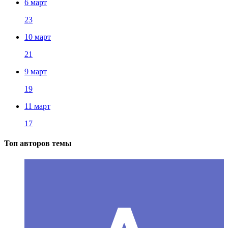
6 март
23
10 март
21
9 март
19
11 март
17
Топ авторов темы