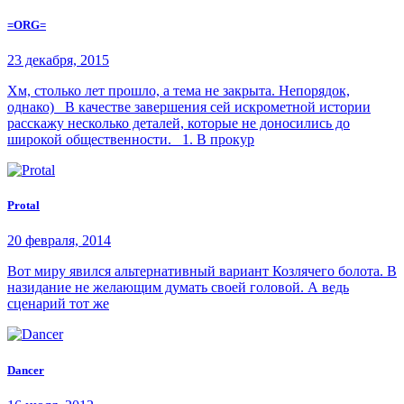
=ORG=
23 декабря, 2015
Хм, столько лет прошло, а тема не закрыта. Непорядок,
однако) В качестве завершения сей искрометной истории
расскажу несколько деталей, которые не доносились до
широкой общественности. 1. В прокур
Protal
20 февраля, 2014
Вот миру явился альтернативный вариант Козлячего болота. В
назидание не желающим думать своей головой. А ведь
сценарий тот же
Dancer