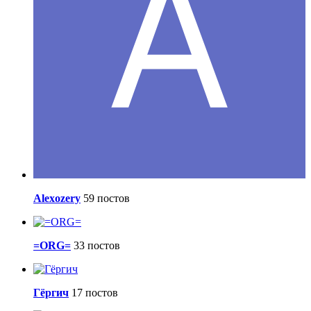
Alexozery
59 постов
=ORG=
33 постов
Гёргич
17 постов