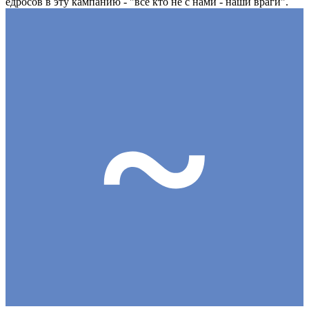
едросов в эту кампанию - "все кто не с нами - наши враги".