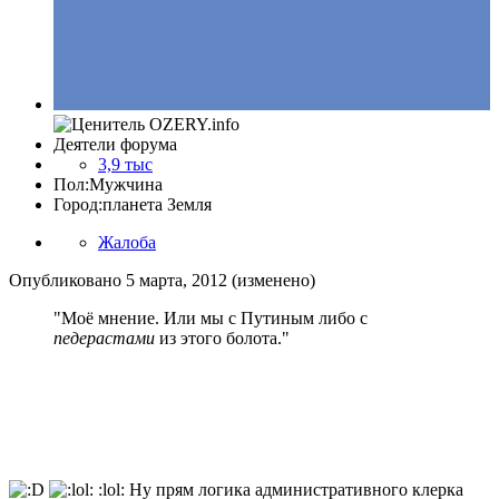
Деятели форума
3,9 тыс
Пол:
Мужчина
Город:
планета Земля
Жалоба
Опубликовано
5 марта, 2012
(изменено)
"Моё мнение. Или мы с Путиным либо с
педерастами
из этого болота."
:lol: Ну прям логика административного клерка