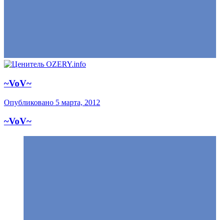
~VoV~
Опубликовано
5 марта, 2012
~VoV~