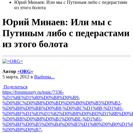
Юрий Минаев: Или мы с Путиным либо с педерастами
из этого болота
Юрий Минаев: Или мы с
Путиным либо с педерастами
из этого болота
Автор
=ORG=
5 марта, 2012
в
Выборы...
Поделиться
https://forumozery.ru/topic/7336-
%D1%8E%D1%80%D0%B8%D0%B9-
%D0%BC%D0%B8%D0%BD%D0%B0%D0%B5%D0%B2-
%D0%B8%D0%BB%D0%B8-%D0%BC%D1%8B-%D1%81-
%D0%BF%D1%83%D1%82%D0%B8%D0%BD%D1%8B%D0%
%D0%BB%D0%B8%D0%B1%D0%BE-%D1%81-
%D0%BF%D0%B5%D0%B4%D0%B5%D1%80%D0%B0%D1%8
%D0%B8%D0%B7-