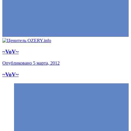
~VoV~
Опубликовано
5 марта, 2012
~VoV~