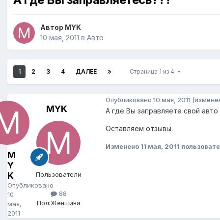
Автор
MYK
10 мая, 2011
в
Авто
1
2
3
4
ДАЛЕЕ
Страница 1 из 4
Опубликовано
10 мая, 2011
(измене
MYK
А где Вы заправляете свой авто 
Оставляем отзывы.
Изменено
11 мая, 2011
пользоват
M
Y
K
Пользователи
Опубликовано
88
10
Пол:
Женщина
мая,
2011