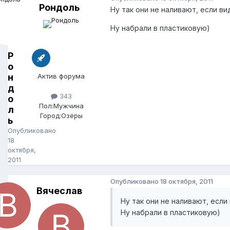
Рондоль
Ну так они не наливают, если ви
Ну набрали в пластиковую)
Р
о
н
Актив форума
д
343
о
Пол:
Мужчина
л
Город:
Озёры
ь
Опубликовано
18
октября,
2011
Опубликовано
18 октября, 2011
Вячеслав
Ну так они не наливают, если
Ну набрали в пластиковую)