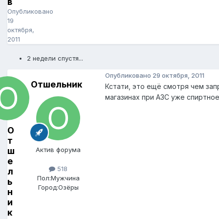
в
Опубликовано
19
октября,
2011
2 недели спустя...
Опубликовано
29 октября, 2011
Отшельник
Кстати, это ещё смотря чем запр
магазинах при АЗС уже спиртное
О
т
ш
Актив форума
е
518
л
Пол:
Мужчина
ь
Город:
Озёры
н
и
к