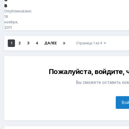
в
Опубликовано
19
ноября,
2011
1
2
3
4
ДАЛЕЕ
Страница 1 из 4
Пожалуйста, войдите,
Вы сможете оставить ком
Вой