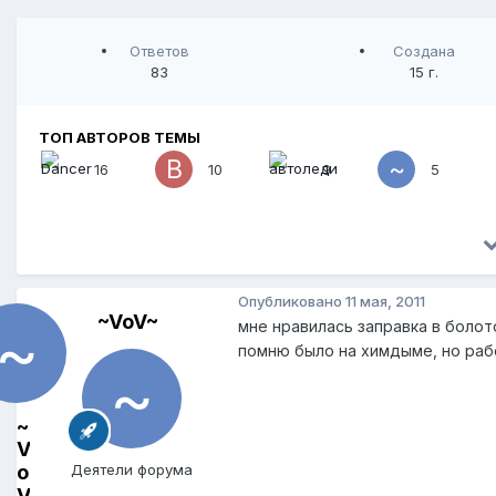
Ответов
Создана
83
15 г.
ТОП АВТОРОВ ТЕМЫ
16
10
9
5
Опубликовано
11 мая, 2011
~VoV~
мне нравилась заправка в болот
помню было на химдыме, но раб
~
V
o
Деятели форума
V