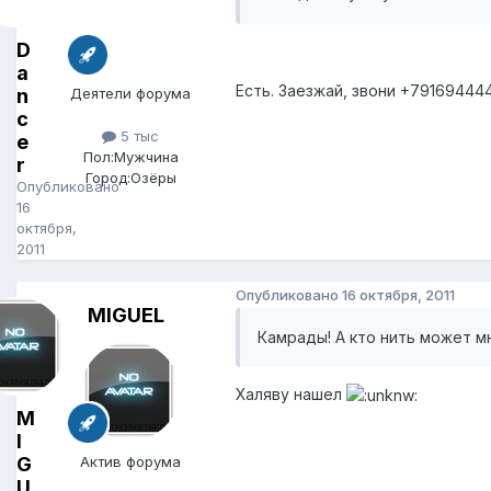
D
a
Есть. Заезжай, звони +7916944
n
Деятели форума
c
5 тыс
e
Пол:
Мужчина
r
Город:
Озёры
Опубликовано
16
октября,
2011
Опубликовано
16 октября, 2011
MIGUEL
Камрады! А кто нить может м
Халяву нашел
M
I
G
Актив форума
U