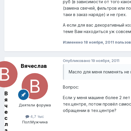
руб (в зависимости от того како
(замена свечей, фильтров или п
таки в заказ наряде) и не грех.
А если для вас декоративный ко
теме Вам находиться уж совсем 
Изменено
18 ноября, 2011
пользо
Опубликовано
19 ноября, 2011
Вячеслав
Масло для меня поменять не 
Вопрос:
В
Если у меня машине более 2 лет
я
тех.центре, потом провёл само
ч
Деятели форума
обращении в тех.центре?
е
4,7 тыс
с
Пол:
Мужчина
л
а