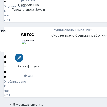
3,9 тыс
~
Пол:
Мужчина
Опубликовано
Город:
планета Земля
12
мая,
2011
Опубликовано
13 мая, 2011
Автос
Скорее всего бодяжат работнич
А
в
т
Актив форума
о
213
с
Опубликовано
13
мая,
2011
5 месяцев спустя...