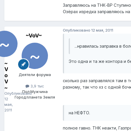
Заправляюсь на ТНК-ВР Ступино 
Озёрах изредка заправляюсь на
Опубликовано
12 мая, 2011
~VoV~
...нравилась заправка в б
Это одна и та же контора и б
~
V
o
Деятели форума
сколько раз заправлялся там в т
V
3,9 тыс
~
разному, так что хз с одной боч
Пол:
Мужчина
Опубликовано
Город:
планета Земля
12
мая,
2011
на НЕФТО.
полное гавно. ТНК неакти, Газпр