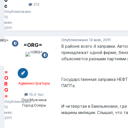
213
с
Опубликовано
12
мая,
2011
Опубликовано
12 мая, 2011
=ORG=
В районе всего 4 заправки. Авто
принадлежат одной фирме, бенз
объясняется разными партиями 
=
O
Государственная заправка НЕФТ
R
Администраторы
ПАПТа.
G
10,4 тыс
=
Пол:
Мужчина
Опубликовано
Город:
Озёры
И четвертая в Емельяновке, гд
12
мая,
машины милиции. Слышал, что та
2011