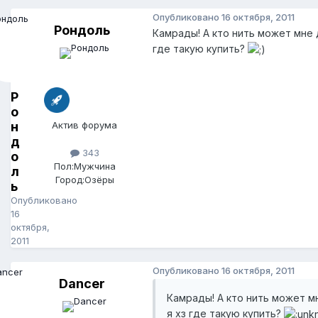
Опубликовано
16 октября, 2011
Рондоль
Камрады! А кто нить может мне 
где такую купить?
Р
о
н
Актив форума
д
343
о
Пол:
Мужчина
л
Город:
Озёры
ь
Опубликовано
16
октября,
2011
Опубликовано
16 октября, 2011
Dancer
Камрады! А кто нить может м
я хз где такую купить?