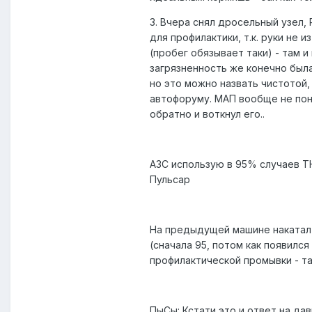
3. Вчера снял дросельный узел
для профилактики, т.к. руки не
(пробег обязывает таки) - там 
загрязненность же конечно была 
но это можно назвать чистотой,
автофоруму. МАП вообще не поня
обратно и воткнул его..
АЗС использую в 95% случаев Т
Пульсар
На предыдущей машине накатал 
(сначала 95, потом как появился
профилактической промывки - та
ПыСы: Кстати это и ответ на д