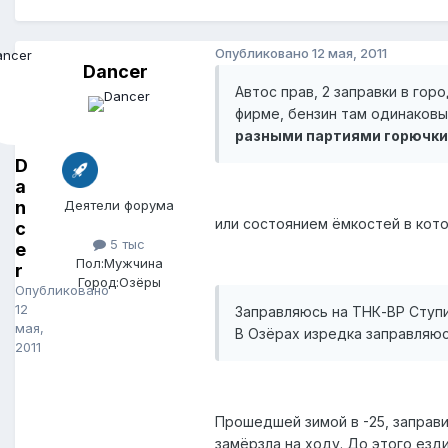
Опубликовано
12 мая, 2011
Dancer
Автос прав, 2 заправки в го
фирме, бензин там одинаковы
разными партиями горючки
D
a
n
Деятели форума
или состоянием ёмкостей в кото
c
5 тыс
e
Пол:
Мужчина
r
Город:
Озёры
Опубликовано
12
Заправляюсь на ТНК-ВР Ступи
мая,
В Озёрах изредка заправляю
2011
Прошедшей зимой в -25, заправил
замёрзла на ходу. До этого езди