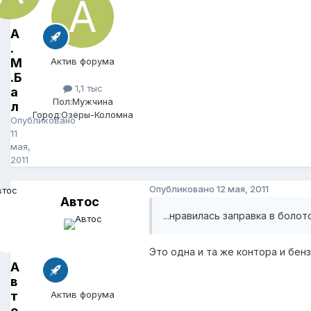
А
.
М
Актив форума
.Б
1,1 тыс
а
Пол:
Мужчина
л
Город:
Озёры-Коломна
Опубликовано
11
мая,
2011
Опубликовано
12 мая, 2011
Автос
...нравилась заправка в боло
Это одна и та же контора и бенз
А
в
т
Актив форума
о