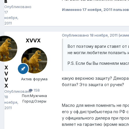
в
Опубликовано
Изменено
17 ноября, 2011
пользов
17
ноября,
2011
Опубликовано
18 ноября, 2011
(изме
XVVX
Вот поэтому враги ставят от
не могли любители полазить 
P.S. Если бы Вы поменяли мас
X
V
какую верхнюю защиту? Декора
V
Актив форума
болтах? Это защита от ручек?
X
158
Опубликовано
Пол:
Мужчина
18
Город:
Озеры
ноября,
Масло для меня поменять не про
2011
его у оф.дистрибьютера по РФ 
у официального дилера при про
влияет на гарантию (кроме масл