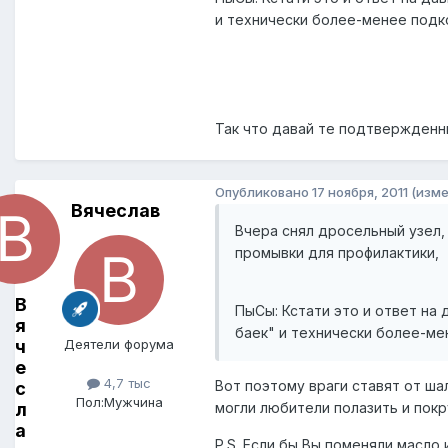
и технически более-менее под
Так что давай те подтвержденный
Опубликовано
17 ноября, 2011
(изме
Вячеслав
Вчера снял дросельный узел,
промывки для профилактики,
В
ПыСы: Кстати это и ответ на
я
баек" и технически более-м
ч
Деятели форума
е
4,7 тыс
Вот поэтому враги ставят от ша
с
Пол:
Мужчина
л
могли любители полазить и покр
а
P.S. Если бы Вы поменяли масло 