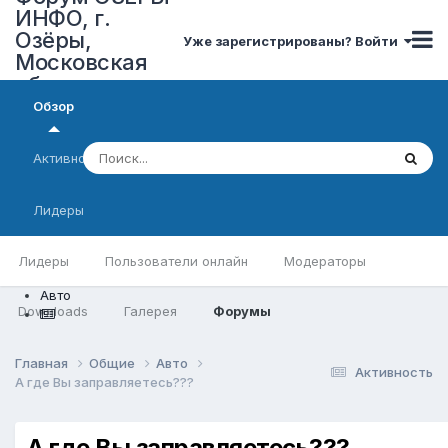
ИНФО, г.
Озёры,
Уже зарегистрированы? Войти
Московская
область
Обзор
Активность
Лидеры
Лидеры
Пользователи онлайн
Модераторы
Авто
Downloads
Галерея
Форумы
Главная
Общие
Авто
Активность
А где Вы заправляетесь???
А где Вы заправляетесь???