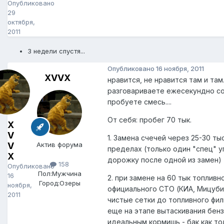
Опубликовано
29
октября,
2011
3 недели спустя...
Опубликовано
16 ноября, 2011
XVVX
нравится, не нравится там и там.
разговариваете ежесекундно со 
пробуете смесь....
От себя: пробег 70 тык.
X
V
1. Замена счечей через 25-30 ты
V
Актив форума
пределах (только один "спец" 
X
дорожку после одной из замен)
158
Опубликовано
Пол:
Мужчина
16
2. при замене на 60 тык топлив
Город:
Озеры
ноября,
официального СТО (КИА, Мицубиш
2011
чистые сетки до топливного фил
еще на этапе вытаскивания бенз
идеальным кормишь - бак как тол