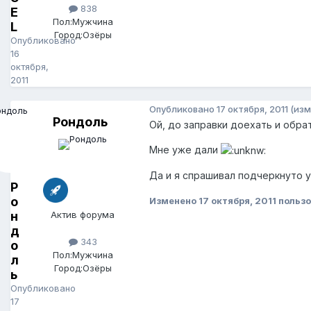
838
E
Пол:
Мужчина
L
Город:
Озёры
Опубликовано
16
октября,
2011
Опубликовано
17 октября, 2011
(изм
Рондоль
Ой, до заправки доехать и обрат
Мне уже дали
Да и я спрашивал подчеркнуто у
Р
о
Изменено
17 октября, 2011
пользо
н
Актив форума
д
343
о
Пол:
Мужчина
л
Город:
Озёры
ь
Опубликовано
17