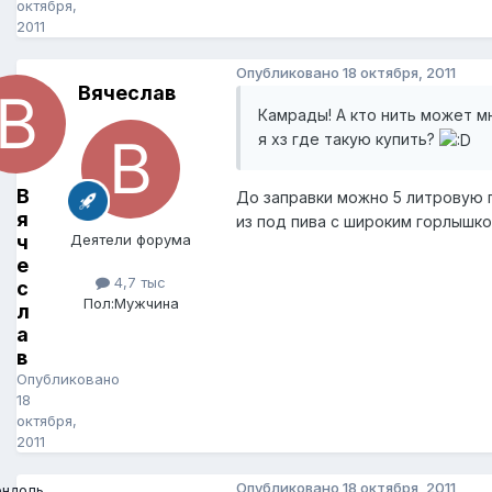
октября,
2011
Опубликовано
18 октября, 2011
Вячеслав
Камрады! А кто нить может м
я хз где такую купить?
В
До заправки можно 5 литровую 
я
из под пива с широким горлышком
ч
Деятели форума
е
4,7 тыс
с
Пол:
Мужчина
л
а
в
Опубликовано
18
октября,
2011
Опубликовано
18 октября, 2011