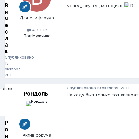
В
мопед, скутер, мотоцикл.
я
ч
Деятели форума
е
4,7 тыс
с
Пол:
Мужчина
л
а
в
Опубликовано
18
октября,
2011
Опубликовано
19 октября, 2011
Рондоль
На ходу был только тот аппарат
Р
о
н
Актив форума