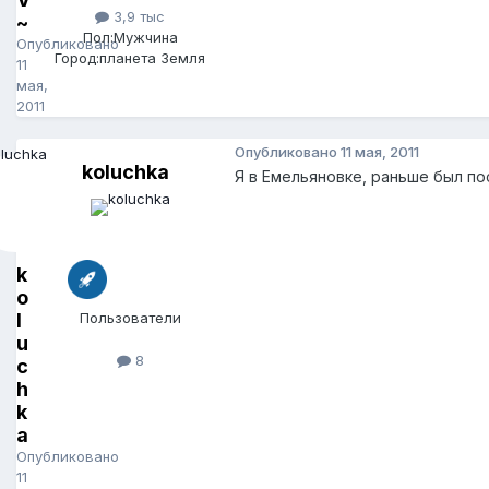
3,9 тыс
~
Пол:
Мужчина
Опубликовано
Город:
планета Земля
11
мая,
2011
Опубликовано
11 мая, 2011
koluchka
Я в Емельяновке, раньше был пос
k
o
l
Пользователи
u
8
c
h
k
a
Опубликовано
11