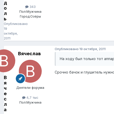
д
343
о
Пол:
Мужчина
л
Город:
Озёры
ь
Опубликовано
19
октября,
2011
Опубликовано
19 октября, 2011
Вячеслав
На ходу был только тот аппа
Срочно бачок и глушитель нужн
В
я
ч
Деятели форума
е
4,7 тыс
с
Пол:
Мужчина
л
а