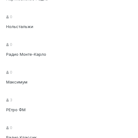
0
Нольстальжи
0
Радио Монте-Карло
0
Максимум
3
РЕтро ФМ
0
Радио Классик