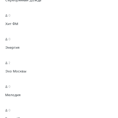
Серебрянный Дождь
0
Хит ФМ
0
Энергия
2
Эхо Москвы
0
Мелодия
0