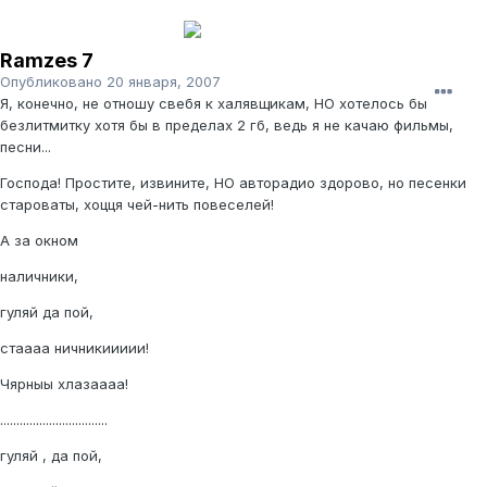
Ramzes 7
Опубликовано
20 января, 2007
Я, конечно, не отношу свебя к халявщикам, НО хотелось бы
безлитмитку хотя бы в пределах 2 гб, ведь я не качаю фильмы,
песни...
Господа! Простите, извините, НО авторадио здорово, но песенки
староваты, хоцця чей-нить повеселей!
А за окном
наличники,
гуляй да пой,
стаааа ничникиииии!
Чярныы хлазаааа!
.................................
гуляй , да пой,