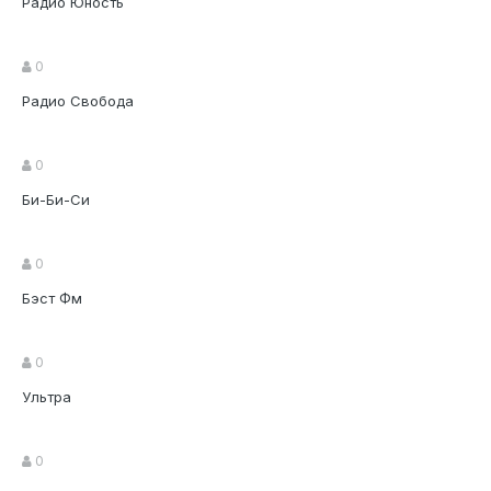
Радио Юность
0
Радио Свобода
0
Би-Би-Си
0
Бэст Фм
0
Ультра
0