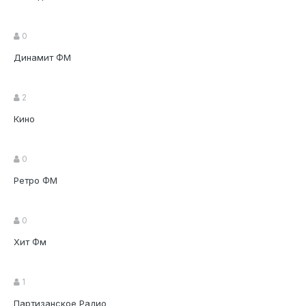
0
Динамит ФМ
2
Кино
0
Ретро ФМ
0
Хит Фм
1
Партизанское Радио