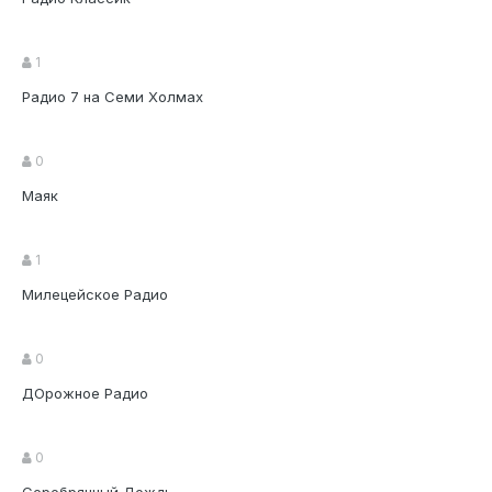
1
Радио 7 на Семи Холмах
0
Маяк
1
Милецейское Радио
0
ДОрожное Радио
0