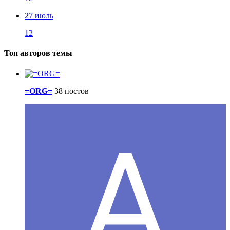
27 июль
12
Топ авторов темы
=ORG=
38 постов