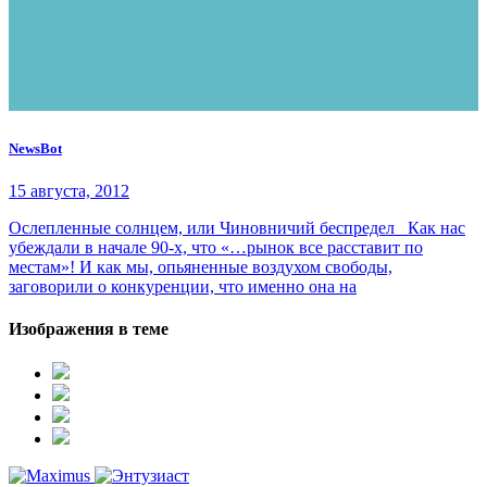
NewsBot
15 августа, 2012
Ослепленные солнцем, или Чиновничий беспредел Как нас
убеждали в начале 90-х, что «…рынок все расставит по
местам»! И как мы, опьяненные воздухом свободы,
заговорили о конкуренции, что именно она на
Изображения в теме