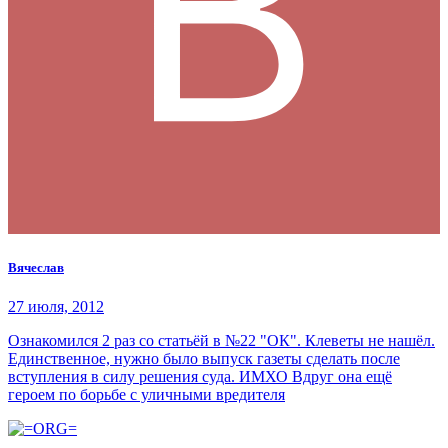
Вячеслав
27 июля, 2012
Ознакомился 2 раз со статьёй в №22 "ОК". Клеветы не нашёл.
Единственное, нужно было выпуск газеты сделать после
вступления в силу решения суда. ИМХО Вдруг она ещё
героем по борьбе с уличными вредителя