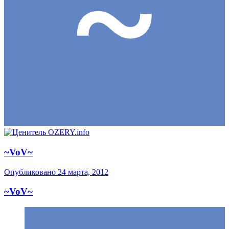
~VoV~
Опубликовано
24 марта, 2012
~VoV~