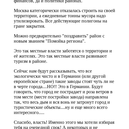
финансов, да и политики районах.
Москва категорически отказалась строить на своей
территории, а ежедневные тонны мусора надо
утилизировать. Все действующие полигоны на
гране закрытия.
Можно предварительно "поздравить" район с
новым званием "Помойка региона".
Это так местные власти заботятся о территории и
её жителях. Это так местные власти развивают
туризм в районе.
Сейчас нам будут рассказывать, что все
экологически чисто и в Германии (или другой
европейское стране) такие заводы стоят чуть ли не
в черте города....НО!! Это в Германии. Будут
говорить, что город не пострадает и роза ветров в
том месте (месте постройки завода) направлена
так, что весь дым и вся вонь не затронут город и
туристические объекты....ну и еще много всего
интересного.....
Спасибо, власть! Именно этого мы хотели избирая
тебя на очередной срок! А некоторых и не