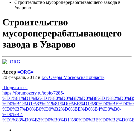
Строительство мусороперерабатывающего завода в
Уварово
Строительство
мусороперерабатывающего
завода в Уварово
Автор
=ORG=
20 февраля, 2012
в
г.о. Озёры Московская область
Поделиться
https://forumozery.ru/topic/7285-
%D1%81%D1%82%D1%80%D0%BE%D0%B8%D1%82%D0%B
%D0%BC%D1%83%D1%81%D0%BE%D1%80%D0%BE%D0%B
%D0%B7%D0%B0%D0%B2%D0%BE%D0%B4%D0%B0-
%D0%B2-
%D1%83%D0%B2%D0%B0%D1%80%D0%BE%D0%B2%D0%B