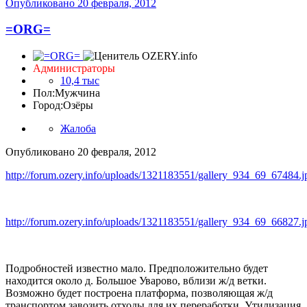
Опубликовано
20 февраля, 2012
=ORG=
Администраторы
10,4 тыс
Пол:
Мужчина
Город:
Озёры
Жалоба
Опубликовано
20 февраля, 2012
http://forum.ozery.info/uploads/1321183551/gallery_934_69_67484.j
http://forum.ozery.info/uploads/1321183551/gallery_934_69_66827.j
Подробностей известно мало. Предположительно будет
находится около д. Большое Уварово, вблизи ж/д ветки.
Возможно будет построена платформа, позволяющая ж/д
транспортом завозить отходы для их переработки. Утилизация