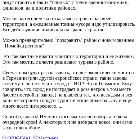
будут строить в таких "гнилых" с точки зрения экономики,
финансов, да и политики районах.
Москва категорически отказалась строить на своей
территории, а ежедневные тонны мусора надо утилизировать.
Все действующие полигоны на гране закрытия.
Можно предварительно "поздравить" район с новым званием
"Помойка региона".
Это так местные власти заботятся о территории и её жителях.
Это так местные власти развивают туризм в районе.
Сейчас нам будут рассказывать, что все экологически чисто и
в Германии (или другой европейское стране) такие заводы
стоят чуть ли не в черте города....НО!! Это в Германии. Будут
говорить, что город не пострадает и роза ветров в том месте
(месте постройки завода) направлена так, что весь дым и вся
вонь не затронут город и туристические объекты....ну и еще
много всего интересного.....
Спасибо, власть! Именно этого мы хотели избирая тебя на
очередной срок! А некоторых и не избирали вовсе, они сами
захватили кабинет.