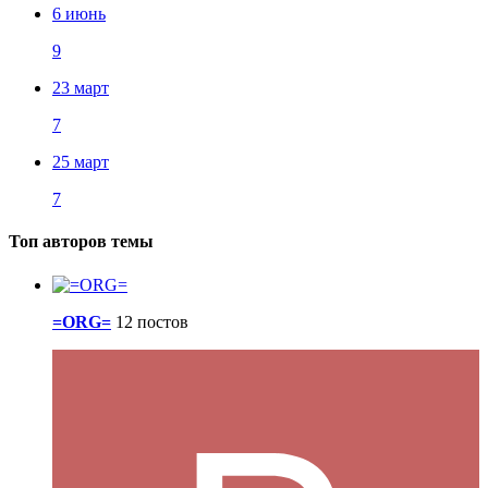
6 июнь
9
23 март
7
25 март
7
Топ авторов темы
=ORG=
12 постов