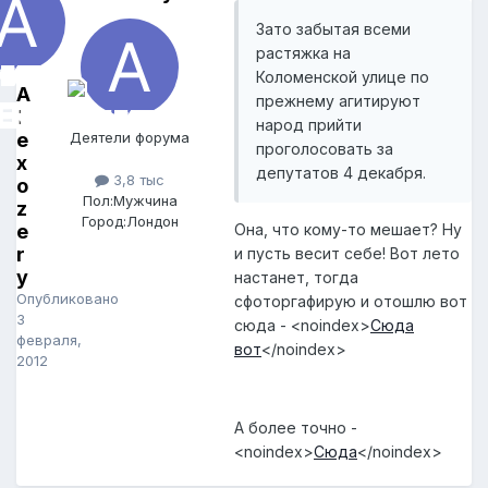
Зато забытая всеми
растяжка на
Коломенской улице по
A
прежнему агитируют
l
народ прийти
e
Деятели форума
проголосовать за
x
депутатов 4 декабря.
3,8 тыс
o
Пол:
Мужчина
z
Город:
Лондон
e
Она, что кому-то мешает? Ну
r
и пусть весит себе! Вот лето
y
настанет, тогда
Опубликовано
сфоторгафирую и отошлю вот
3
сюда -
<noindex>
Сюда
февраля,
вот
</noindex>
2012
А более точно -
<noindex>
Сюда
</noindex>