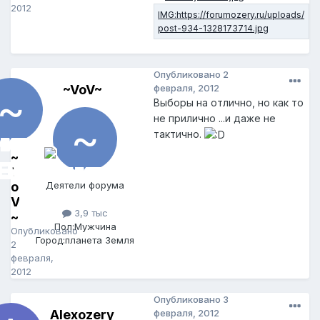
2012
Опубликовано
2
~VoV~
февраля, 2012
Выборы на отлично, но как то
не прилично ...и даже не
тактично.
~
V
o
Деятели форума
V
3,9 тыс
~
Пол:
Мужчина
Опубликовано
Город:
планета Земля
2
февраля,
2012
Опубликовано
3
Alexozery
февраля, 2012