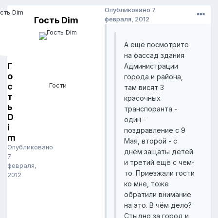
Опубликовано
7
Гость Dim
февраля, 2012
А ещё посмотрите
на фассад здания
Г
Администрации
о
города и района,
с
Гости
там висят 3
т
красочных
ь
транспоранта -
D
один -
i
поздравление с 9
m
Мая, второй - с
Опубликовано
днём защаты детей
7
и третий ещё с чем-
февраля,
то. Приезжали гости
2012
ко мне, тоже
обратили внимание
на это. В чём дело?
Стыдно за город и