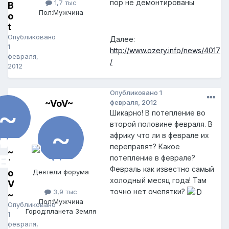
пор не демонтированы
1,7 тыс
B
Пол:
Мужчина
o
t
Опубликовано
Далее:
1
http://www.ozery.info/news/4017
февраля,
/
2012
Опубликовано
1
~VoV~
февраля, 2012
Шикарно! В потепление во
второй половине февраля. В
африку что ли в феврале их
переправят? Какое
~
потепление в феврале?
V
Февраль как известно самый
o
Деятели форума
холодный месяц года! Там
V
точно нет очепятки?
3,9 тыс
~
Пол:
Мужчина
Опубликовано
Город:
планета Земля
1
февраля,