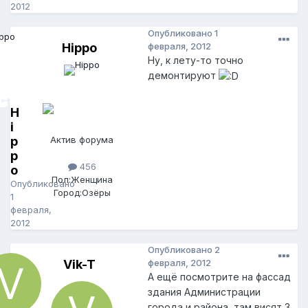
2012
Опубликовано
1
Hippo
февраля, 2012
Ну, к лету-то точно
демонтируют
H
i
p
Актив форума
p
456
o
Пол:
Женщина
Опубликовано
Город:
Озёры
1
февраля,
2012
Опубликовано
2
Vik-T
февраля, 2012
А ещё посмотрите на фассад
здания Администрации
города и района, там висят 3