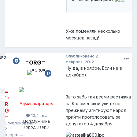
Уже поменяли несколько
месяцев назад!
Опубликовано
2
=ORG=
февраля, 2012
Ну да, в ноябре. Если не в
декабре)
=
Зато забытая всеми растяжка
O
R
Администраторы
на Коломенской улице по
G
прежнему агитируют народ
10,4 тыс
=
прийти проголосовать за
Пол:
Мужчина
Опубликовано
депутатов 4 декабря.
Город:
Озёры
2
февраля,