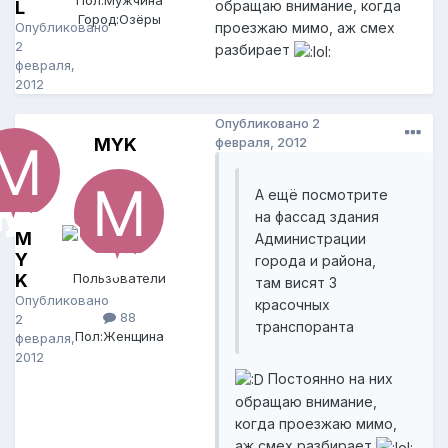
Пол:
Мужчина
L
обращаю внимание, когда
Город:
Озёры
Опубликовано
проезжаю мимо, аж смех
2
разбирает
февраля,
2012
Опубликовано
2
MYK
февраля, 2012
А ещё посмотрите
на фассад здания
M
Администрации
Y
города и района,
K
Пользователи
там висят 3
Опубликовано
красочных
88
2
транспоранта
Пол:
Женщина
февраля,
2012
Постоянно на них
обращаю внимание,
когда проезжаю мимо,
аж смех разбирает