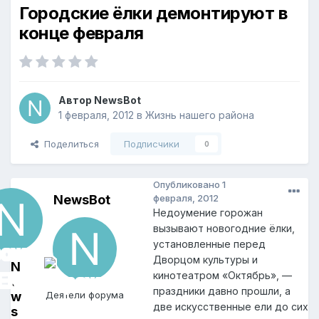
Городские ёлки демонтируют в
конце февраля
Автор
NewsBot
1 февраля, 2012
в
Жизнь нашего района
Поделиться
Подписчики
0
Опубликовано
1
NewsBot
февраля, 2012
Недоумение горожан
вызывают новогодние ёлки,
установленные перед
Дворцом культуры и
N
кинотеатром «Октябрь», —
e
праздники давно прошли, а
w
Деятели форума
две искусственные ели до сих
s