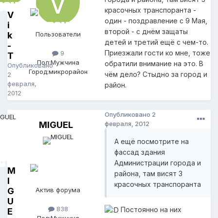
красочных транспоранта -
V
один - поздравление с 9 Мая,
i
второй - с днём защаты
k
Пользователи
детей и третий ещё с чем-то.
-
Приезжали гости ко мне, тоже
9
T
Пол:
Мужчина
обратили внимание на это. В
Опубликовано
Город:
микрорайон
чём дело? Стыдно за город и
2
февраля,
район.
2012
Опубликовано
2
MIGUEL
февраля, 2012
А ещё посмотрите на
фассад здания
Администрации города и
M
района, там висят 3
I
красочных транспоранта
G
Актив форума
U
838
Постоянно на них
E