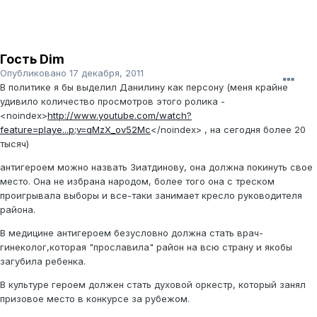
Гость Dim
Опубликовано
17 декабря, 2011
В политике я бы выделил Данилину как персону (меня крайне
удивило количество просмотров этого ролика -
<noindex>
http://www.youtube.com/watch?
feature=playe...p;v=qMzX_ov52Mc
</noindex>
, на сегодня более 20
тысяч)
антигероем можно назвать Зиатдинову, она должна покинуть свое
место. Она не избрана народом, более того она с треском
проигрывала выборы и все-таки занимает кресло руководителя
района.
В медицине антигероем безусловно должна стать врач-
гинеколог,которая "прославила" район на всю страну и якобы
загубила ребенка.
В культуре героем должен стать духовой оркестр, который занял
призовое место в конкурсе за рубежом.