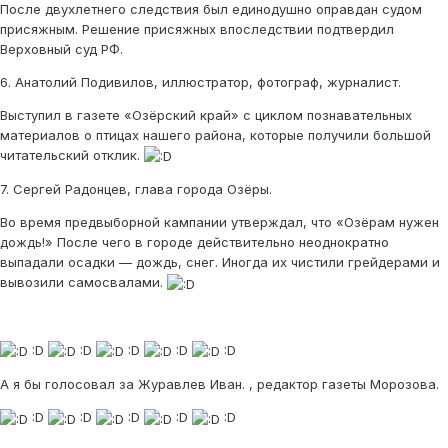
После двухлетнего следствия был единодушно оправдан судом
присяжным. Решение присяжных впоследствии подтвердил
Верховный суд РФ.
6. Анатолий Подивилов, иллюстратор, фотограф, журналист.
Выступил в газете «Озёрский край» с циклом познавательных
материалов о птицах нашего района, которые получили большой
читательский отклик.
7. Сергей Радонцев, глава города Озёры.
Во время предвыборной кампании утверждал, что «Озёрам нужен
дождь!» После чего в городе действительно неоднократно
выпадали осадки — дождь, снег. Иногда их чистили грейдерами и
вывозили самосвалами.
:D
:D
:D
:D
:D
А я бы голосовал за Журавлев Иван. , редактор газеты Морозова.
:D
:D
:D
:D
:D