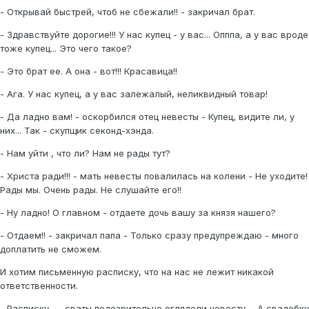
- Открывай быстрей, чтоб не сбежали!! - закричал брат.
- Здравствуйте дорогие!!! У нас купец - у вас... Опппа, а у вас вроде
тоже купец... Это чего такое?
- Это брат ее. А она - вот!!! Красавица!!
- Ага. У нас купец, а у вас залежалый, неликвидный товар!
- Да ладно вам! - оскорбился отец невесты - Купец, видите ли, у
них... Так - скупщик секонд-хэнда.
- Нам уйти , что ли? Нам не рады тут?
- Христа ради!!! - мать невесты повалилась на колени - Не уходите!
Рады мы. Очень рады. Не слушайте его!!
- Ну ладно! О главном - отдаете дочь вашу за князя нашего?
- Отдаем!! - закричал папа - Только сразу предупреждаю - много
доплатить не сможем.
И хотим письменную расписку, что на нас не лежит никакой
ответственности.
- Расписку... - сваты подозрительно оглядели невесту. - А свадебку