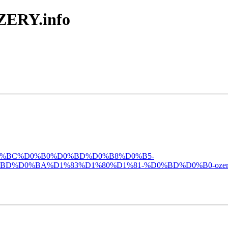
ZERY.info
%B8%D0%BC%D0%B0%D0%BD%D0%B8%D0%B5-
%D0%BA%D1%83%D1%80%D1%81-%D0%BD%D0%B0-ozeryi