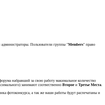
и администраторы. Пользователи группы "
Mеmbers
" право
форума набравший за свою работу макимальное количество
аксимального) занимают соотвественно
Второе
и
Третье Места
.
ика фотоконкурса, а так же ваши работы будут распечатаны и