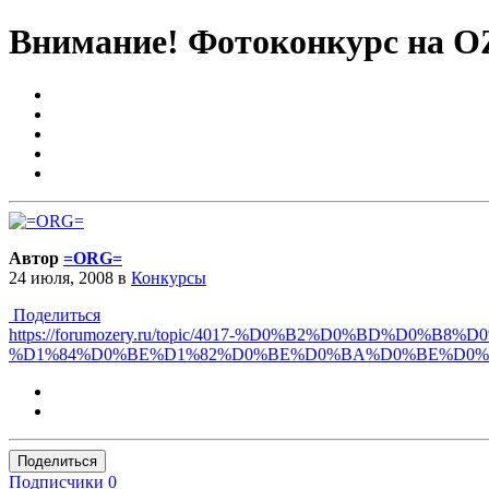
Внимание! Фотоконкурс на O
Автор
=ORG=
24 июля, 2008
в
Конкурсы
Поделиться
https://forumozery.ru/topic/4017-%D0%B2%D0%BD%D0
%D1%84%D0%BE%D1%82%D0%BE%D0%BA%D0%BE%D0%BD
Поделиться
Подписчики
0