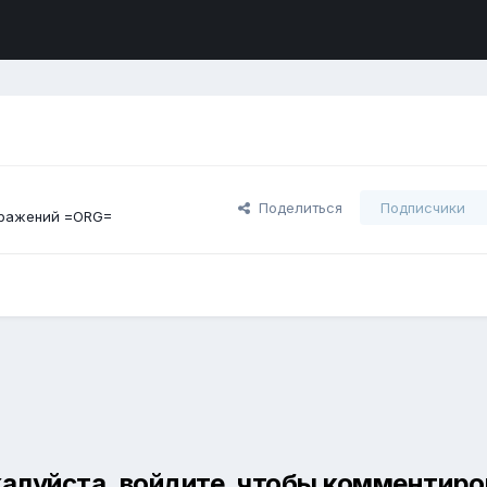
Поделиться
Подписчики
ражений =ORG=
алуйста, войдите, чтобы комментиро