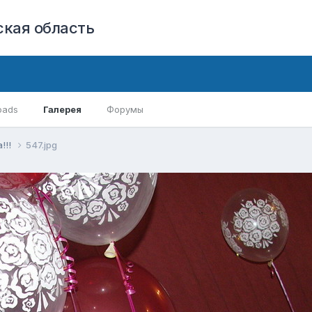
кая область
oads
Галерея
Форумы
!!!
547.jpg