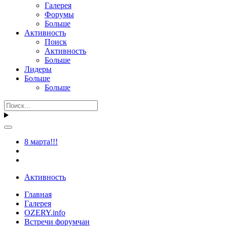
Галерея
Форумы
Больше
Активность
Поиск
Активность
Больше
Лидеры
Больше
Больше
8 марта!!!
Активность
Главная
Галерея
OZERY.info
Встречи форумчан