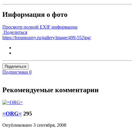
Информация о фото
Просмотр полной EXIF информации
Поделиться
https://forumozery.ru/gallery/image/499-552jpg/
Поделиться
Подписчики
0
Рекомендуемые комментарии
=ORG=
295
Опубликовано
3 сентября, 2008