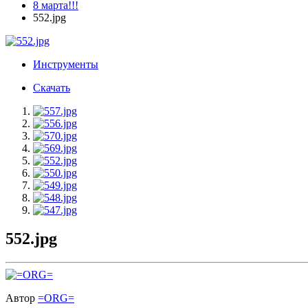
8 марта!!!
552.jpg
Инструменты
Скачать
552.jpg
Автор
=ORG=