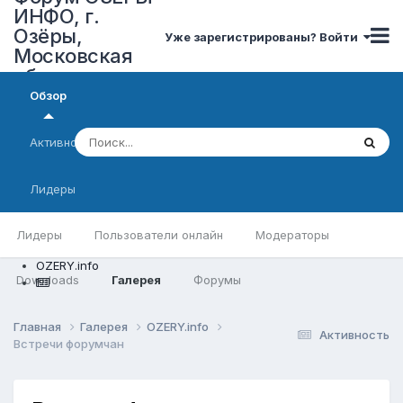
ИНФО, г.
Озёры,
Уже зарегистрированы? Войти
Московская
область
Обзор
Активность
Лидеры
Лидеры
Пользователи онлайн
Модераторы
OZERY.info
Downloads
Галерея
Форумы
Главная
Галерея
OZERY.info
Активность
Встречи форумчан