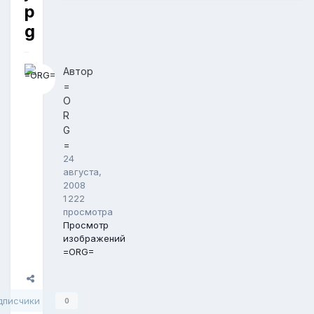
p
g
Автор
=
O
R
G
=
24
августа,
2008
1 222
просмотра
Просмотр
изображений
=ORG=
Поделиться
дписчики
0