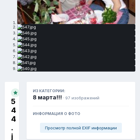
ИЗ КАТЕГОРИИ:
8 марта!!!
· 97 изображений
5
4
ИНФОРМАЦИЯ О ФОТО
4
.
Просмотр полной EXIF информации
j