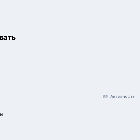
вать
Активность
лы