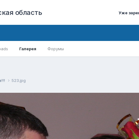
кая область
Уже заре
oads
Галерея
Форумы
!!!
523.jpg