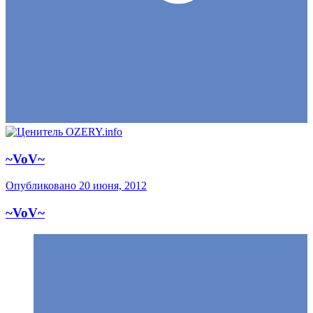
~VoV~
Опубликовано
20 июня, 2012
~VoV~