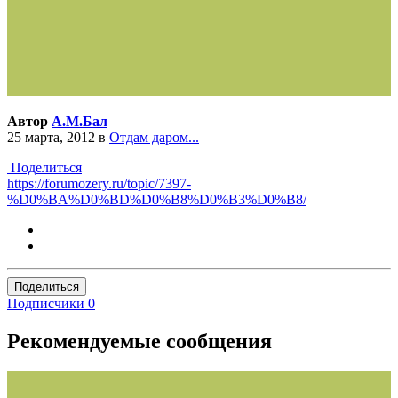
Автор
А.М.Бал
25 марта, 2012
в
Отдам даром...
Поделиться
https://forumozery.ru/topic/7397-
%D0%BA%D0%BD%D0%B8%D0%B3%D0%B8/
Поделиться
Подписчики
0
Рекомендуемые сообщения