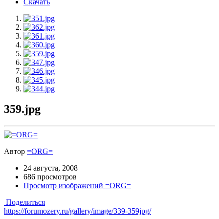
Скачать
359.jpg
Автор
=ORG=
24 августа, 2008
686 просмотров
Просмотр изображений =ORG=
Поделиться
https://forumozery.ru/gallery/image/339-359jpg/