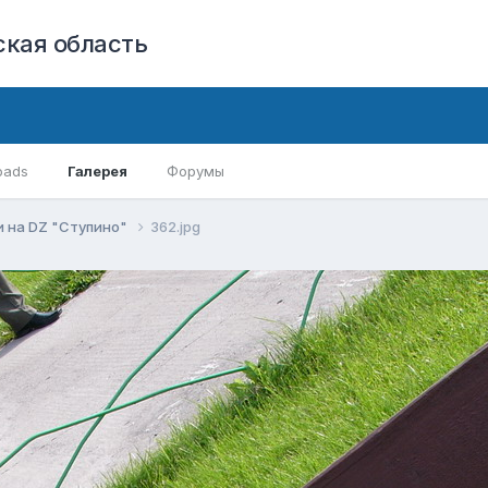
кая область
oads
Галерея
Форумы
 на DZ "Ступино"
362.jpg