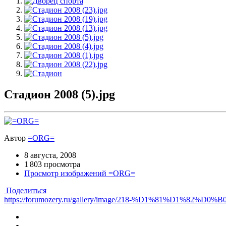
Стадион 2008 (5).jpg
Автор
=ORG=
8 августа, 2008
1 803 просмотра
Просмотр изображений =ORG=
Поделиться
https://forumozery.ru/gallery/image/218-%D1%81%D1%82