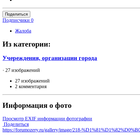
Поделиться
Подписчики
0
Жалоба
Из категории:
Учереждения, организации города
· 27 изображений
27 изображений
2 комментария
Информация о фото
Просмотр EXIF информации фотографии
Поделиться
https://forumozery.ru/gallery/image/218-%D1%81%D1%82