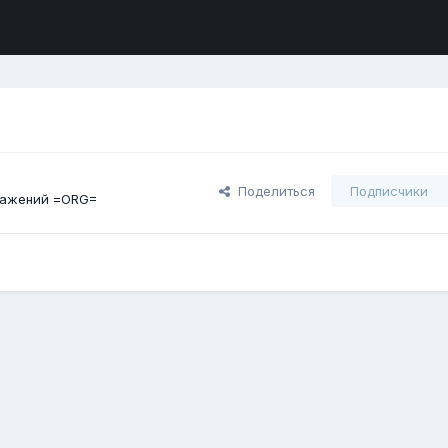
Поделиться
Подписчики
ражений =ORG=