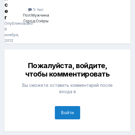
c
5 тыс
e
Пол:
Мужчина
r
Город:
Озёры
Опубликовано
6
ноября,
2012
Пожалуйста, войдите,
чтобы комментировать
Вы сможете оставить комментарий после
входа в
Войти