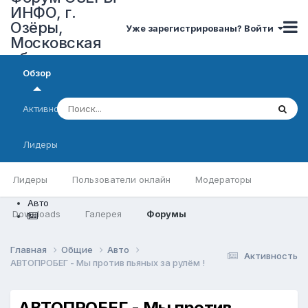
ИНФО, г.
Озёры,
Уже зарегистрированы? Войти
Московская
область
Обзор
Активность
Лидеры
Лидеры
Пользователи онлайн
Модераторы
Авто
Downloads
Галерея
Форумы
Главная
Общие
Авто
Активность
АВТОПРОБЕГ - Мы против пьяных за рулём !
АВТОПРОБЕГ - Мы против