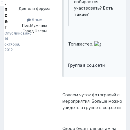
собирается
a
участвовать?
Есть
n
Деятели форума
такие
?
c
5 тыс
e
Пол:
Мужчина
r
Город:
Озёры
Опубликовано
14
Топикастер.
октября,
2012
Группа в соц.сети.
Совсем чуток фотографий с
мероприятия. Больше можно
увидеть в группе в соц.сети
Скоро будет репортаж на