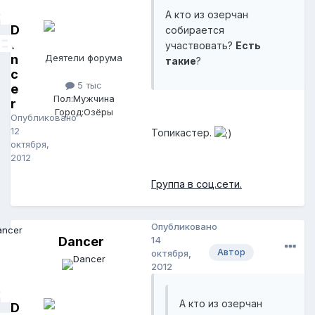
А кто из озерчан
D
собирается
a
участвовать?
Есть
n
Деятели форума
такие
?
c
5 тыс
e
Пол:
Мужчина
r
Город:
Озёры
Опубликовано
12
Топикастер.
октября,
2012
Группа в соц.сети.
Опубликовано
Dancer
14
Автор
октября,
2012
А кто из озерчан
D