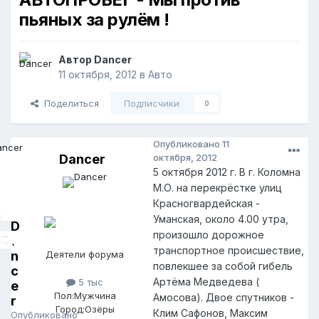
пьяных за рулём !
Автор
Dancer
11 октября, 2012
в
Авто
Поделиться
Подписчики
0
Опубликовано
11
Dancer
октября, 2012
5 октября 2012 г. В г. Коломна
М.О. на перекрёстке улиц
Красногвардейская -
Уманская, около 4.00 утра,
D
произошло дорожное
a
транспортное происшествие,
n
Деятели форума
повлекшее за собой гибель
c
Артёма Медведева (
5 тыс
e
Пол:
Мужчина
Амосова). Двое спутников -
r
Город:
Озёры
Клим Сафонов, Максим
Опубликовано