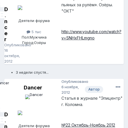
пьяных за рулём». Озёры.
D
"ОКТ"
a
n
Деятели форума
c
http://www.youtube.com/watch?
5 тыс
e
Пол:
Мужчина
v=SNHxFHLmgno
r
Город:
Озёры
Опубликовано
16
октября,
2012
3 недели спустя...
Опубликовано
Dancer
6 ноября,
Автор
2012
Статья в журнале "Эпицентр"
г. Коломна.
D
a
№22 Октябрь-Ноябрь 2012
n
Деятели форума