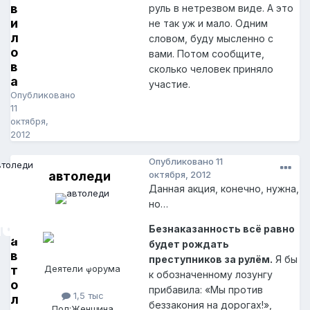
в
руль в нетрезвом виде. А это
и
не так уж и мало. Одним
л
словом, буду мысленно с
о
вами. Потом сообщите,
в
сколько человек приняло
а
участие.
Опубликовано
11
октября,
2012
Опубликовано
11
автоледи
октября, 2012
Данная акция, конечно, нужна,
но…
Безнаказанность всё равно
а
будет рождать
в
преступников за рулём.
Я бы
т
Деятели форума
к обозначенному лозунгу
о
прибавила: «Мы против
1,5 тыс
л
беззакония на дорогах!»,
Пол:
Женщина