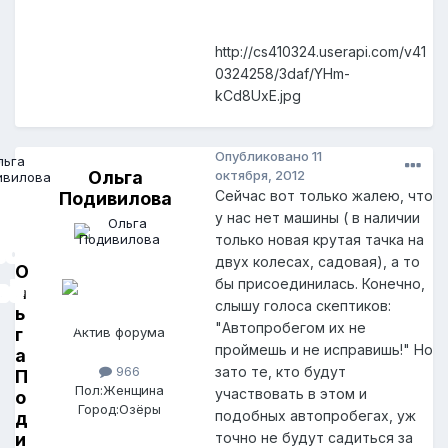
http://cs410324.userapi.com/v41
0324258/3daf/YHm-
kCd8UxE.jpg
Опубликовано
11
Ольга
октября, 2012
Cейчас вот только жалею, что
Подивилова
у нас нет машины ( в наличии
только новая крутая тачка на
двух колесах, садовая), а то
О
бы присоединилась. Конечно,
л
слышу голоса скептиков:
ь
"Автопробегом их не
г
Актив форума
проймешь и не исправишь!" Но
а
зато те, кто будут
966
П
Пол:
Женщина
участвовать в этом и
о
Город:
Озёры
подобных автопробегах, уж
д
и
точно не будут садиться за