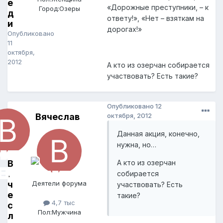
е
«Дорожные преступники, – к
Город:
Озеры
д
ответу!», «Нет – взяткам на
и
дорогах!»
Опубликовано
11
октября,
2012
А кто из озерчан собирается
участвовать? Есть такие?
Опубликовано
12
Вячеслав
октября, 2012
Данная акция, конечно,
нужна, но…
В
А кто из озерчан
я
собирается
ч
Деятели форума
участвовать? Есть
е
такие?
4,7 тыс
с
Пол:
Мужчина
л