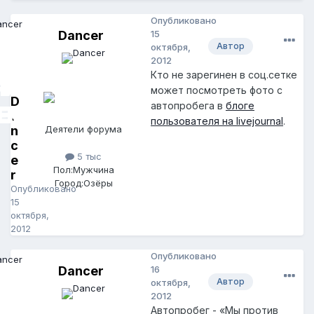
Опубликовано
Dancer
15
Автор
октября,
2012
Кто не зарегинен в соц.сетке
может посмотреть фото с
D
автопробега в
блоге
a
пользователя на livejournal
.
n
Деятели форума
c
5 тыс
e
Пол:
Мужчина
r
Город:
Озёры
Опубликовано
15
октября,
2012
Опубликовано
Dancer
16
Автор
октября,
2012
Автопробег - «Мы против