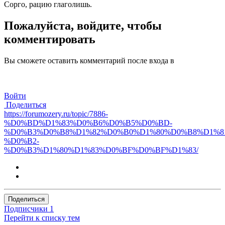
Сорго, рацию глаголишь.
Пожалуйста, войдите, чтобы
комментировать
Вы сможете оставить комментарий после входа в
Войти
Поделиться
https://forumozery.ru/topic/7886-
%D0%BD%D1%83%D0%B6%D0%B5%D0%BD-
%D0%B3%D0%B8%D1%82%D0%B0%D1%80%D0%B8%D1%81
%D0%B2-
%D0%B3%D1%80%D1%83%D0%BF%D0%BF%D1%83/
Поделиться
Подписчики
1
Перейти к списку тем