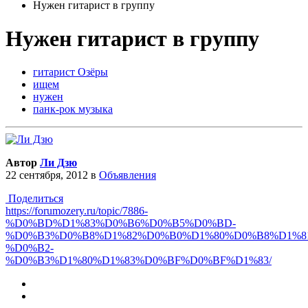
Нужен гитарист в группу
Нужен гитарист в группу
гитарист Озёры
ищем
нужен
панк-рок музыка
Автор
Ли Дзю
22 сентября, 2012
в
Объявления
Поделиться
https://forumozery.ru/topic/7886-
%D0%BD%D1%83%D0%B6%D0%B5%D0%BD-
%D0%B3%D0%B8%D1%82%D0%B0%D1%80%D0%B8%D1%81
%D0%B2-
%D0%B3%D1%80%D1%83%D0%BF%D0%BF%D1%83/