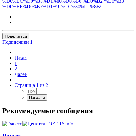
%D0%BC%D0%B8%D1%80%D0%B0-%D0%B2-%D0%B3-
%D0%BE%D0%B7%D1%91%D1%80%D1%8B/
Поделиться
Подписчики
1
Назад
1
2
Далее
Страница 1 из 2
Рекомендуемые сообщения
Dancer