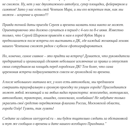
не сможем. Ну, нет у нас двухэтажного автобуса, супер площадки, фейерверков и
салютов! Зато у нас есть свой Чемпион Мира, и мы его встретим так, как мы
можем – искренне и громко!!!
Правда точной даты приезда Сергея и времени назвать пока никто не может.
Ориентировочно это должно случиться в период с 4-ого по 8-е июня. Известно
только, что Сергей Широков привезёт к нам в город Кубок Мира и
предполагается после встречи его выставить в ДК, где каждый желающий земляк
нашего Чемпиона сможет рядом с кубком сфотографироваться.
Но, конечно, самое главное – это придти на встречу! Думается, что руководители
предприятий и организаций сделают небольшое исключение из правил и отпустят
своих сотрудников на площадь перед городским ДК! Тем более, что сама
церемония встречи подразумевается совсем не громоздкой по времени.
А после небольшого митинга все, у кого есть автомобили, мы предлагаем
совершить триумфальную и громкую проездку по улицам города! Присоединится
может любой желающий и на любых видах транспорта: велосипедах, мотоциклах,
автомобилях, тракторах, лошадях, самосвалах, комбайнах! Не забудьте только
украсить своё средство передвижения флагами России, Московской области,
города Озёр! Гулять, так гулять!
Следите за сайтом ozerygorod.ru – мы будем тщательно следить за обстановкой
и тут же сообщим о времени и дате нашего всеобщего Праздника."