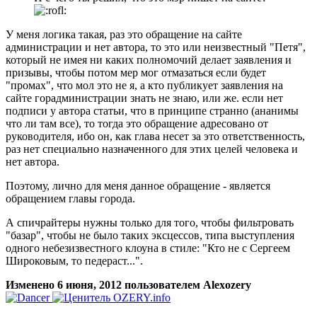
У меня логика такая, раз это обращение на сайте
администрации и нет автора, то это или неизвестный "Петя",
который не имея ни каких полномочий делает заявления и
призывы, чтобы потом мер мог отмазаться если будет
"промах", что мол это не я, а кто публикует заявления на
сайте горадминистрации знать не знаю, или же. если нет
подписи у автора статьи, что в принципе странно (ананимы
что ли там все), то тогда это обращение адресовано от
руководителя, ибо он, как глава несет за это ответственность,
раз нет специально назначенного для этих целей человека и
нет автора.
Поэтому, лично для меня данное обращение - является
обращением главы города.
А спичрайтеры нужны только для того, чтобы фильтровать
"базар", чтобы не было таких эксцессов, типа выступления
одного небезизвестного клоуна в стиле: "Кто не с Сергеем
Широковым, то педераст...".
Изменено
6 июня, 2012
пользователем Alexozery