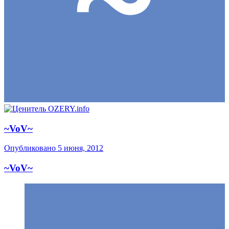
~VoV~
Опубликовано
5 июня, 2012
~VoV~