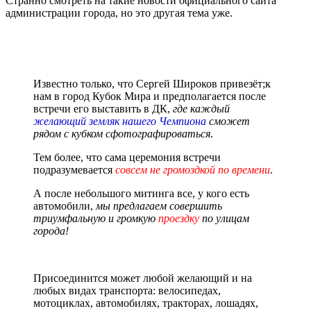
Странно смотреть на такие новости официального сайта
администрации города, но это другая тема уже.
Известно только, что Сергей Широков привезёт;к
нам в город Кубок Мира и предполагается после
встречи его выставить в ДК,
где каждый
желающий
земляк нашего Чемпиона
сможет
рядом с кубком сфотографироваться
.
Тем более, что сама церемония встречи
подразумевается
совсем не громоздкой по времени
.
А после небольшого митинга все, у кого есть
автомобили,
мы предлагаем совершить
триумфальную и громкую
проездку
по улицам
города!
Присоединится может любой желающий и на
любых видах транспорта: велосипедах,
мотоциклах, автомобилях, тракторах, лошадях,