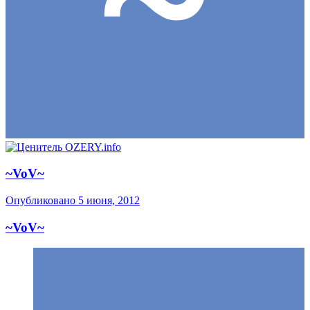
~VoV~
Опубликовано
5 июня, 2012
~VoV~