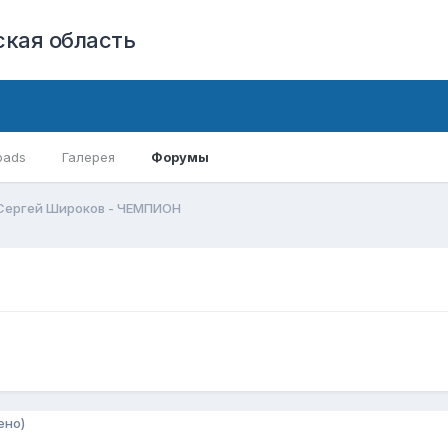
кая область
oads
Галерея
Форумы
Сергей Широков - ЧЕМПИОН
ено)