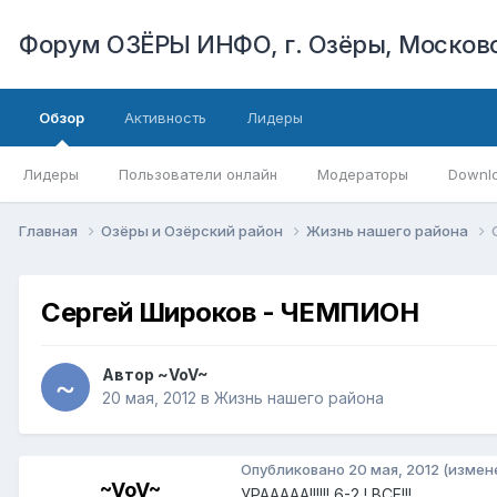
Форум ОЗЁРЫ ИНФО, г. Озёры, Московс
Обзор
Активность
Лидеры
Лидеры
Пользователи онлайн
Модераторы
Downl
Главная
Озёры и Озёрский район
Жизнь нашего района
Сергей Широков - ЧЕМПИОН
Автор
~VoV~
20 мая, 2012
в
Жизнь нашего района
Опубликовано
20 мая, 2012
(измен
~VoV~
УРААААА!!!!!! 6-2 ! ВСЕ!!!