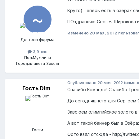
Круто) Теперь есть в озерах сво
ПОздравляю Сергея Широкова и 
Изменено
20 мая, 2012
пользова
Деятели форума
3,9 тыс
Пол:
Мужчина
Город:
планета Земля
Опубликовано
20 мая, 2012
(измен
Гость Dim
Спасибо Команде! Спасибо Трен
До сегодняшнего дня Сергеем С
Завоюем олимпийское золото в 2
А вот такой баннер был в Озёр
Гости
Фото взял отсюда - http://twitter