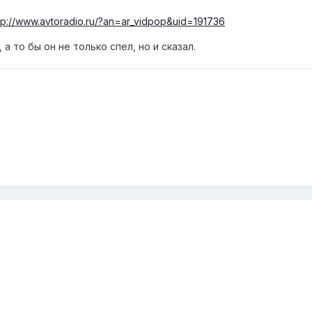
tp://www.avtoradio.ru/?an=ar_vidpop&uid=191736
а то бы он не только спел, но и сказал.