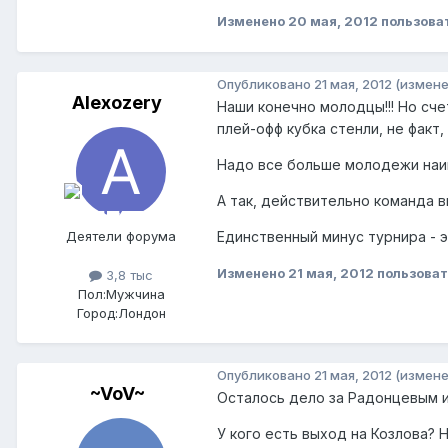
Изменено
20 мая, 2012
пользова
Опубликовано
21 мая, 2012
(измене
Alexozery
Наши конечно молодцы!!! Но сче
плей-офф кубка стенли, не факт,
Надо все больше молодежи наигр
А так, действительно команда 
Деятели форума
Единственный минус турнира - э
Изменено
21 мая, 2012
пользоват
3,8 тыс
Пол:
Мужчина
Город:
Лондон
Опубликовано
21 мая, 2012
(измене
~VoV~
Осталось дело за Радонцевым и
У кого есть выход на Козлова? 