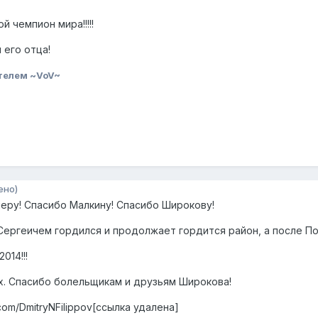
й чемпион мира!!!!!
его отца!
телем ~VoV~
ено)
еру! Спасибо Малкину! Спасибо Широкову!
ергеичем гордился и продолжает гордится район, а после По
014!!!
ах. Спасибо болельщикам и друзьям Широкова!
.com/DmitryNFilippov[ссылка удалена]