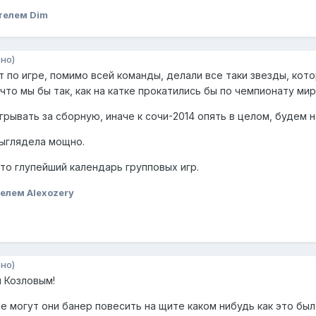
телем Dim
но)
т по игре, помимо всей команды, делали все таки звезды, кото
 что мы бы так, как на катке прокатились бы по чемпионату мир
ывать за сборную, иначе к сочи-2014 опять в целом, будем на
выглядела мощно.
то глупейший календарь групповых игр.
елем Alexozery
но)
 Козловым!
Не могут они банер повесить на щите каком нибудь как это бы