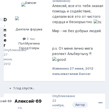
(изменено)
Алексей, все кто тебе оказал
помощь и содействие,
сделали всё это от чистого
D
сердца и бескорыстно.
a
n
Деятели форума
Мир - не без добрых людей.
c
5 тыс
e
Пол:
Мужчина
r
Город:
Озёры
p.s. От меня лично мега
Опубликовано
респект Альбертычу !!!
27
июня,
2012
Изменено
27 июня, 2012
пользователем Dancer
1 год спустя...
Опубликовано
Алексей-69
22
Автор
ноября,