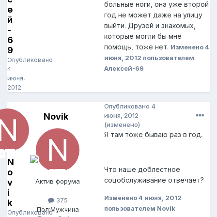
больные ноги, она уже второй
е
год не может даже на улицу
й
выйти. Друзей и знакомых,
-
которые могли бы мне
6
помощь, тоже нет.
Изменено
4
9
июня, 2012
пользователем
Опубликовано
Алексей-69
4
июня,
2012
Опубликовано
4
Novik
июня, 2012
(изменено)
Я там тоже бываю раз в год.
N
Что наше доблестное
o
соцобслуживание отвечает?
v
Актив форума
i
Изменено
4 июня, 2012
375
k
пользователем Novik
Пол:
Мужчина
Опубликовано