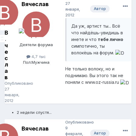
Вячеслав
27
Автор
января,
2012
Да уж, артист ты... Всё
В
что найдёшь-увидишь в
я
инете и что
тебе лично
ч
Деятели форума
симпотично, ты
е
волокёшь на форум.
4,7 тыс
с
Пол:
Мужчина
л
Не только волоку, но и
а
поднимаю. Вы этого так не
в
поняли с www.oz-russia.ru
Опубликовано
27
января,
2012
2 недели спустя...
Опубликовано
Вячеслав
9
Автор
февраля,