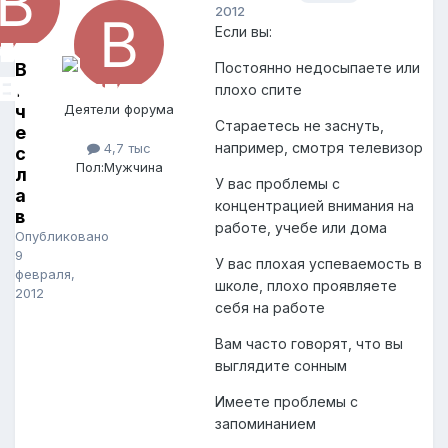
2012
Если вы:
В
Постоянно недосыпаете или
я
плохо спите
ч
Деятели форума
Стараетесь не заснуть,
е
например, смотря телевизор
4,7 тыс
с
Пол:
Мужчина
л
У вас проблемы с
а
концентрацией внимания на
в
работе, учебе или дома
Опубликовано
9
У вас плохая успеваемость в
февраля,
школе, плохо проявляете
2012
себя на работе
Вам часто говорят, что вы
выглядите сонным
Имеете проблемы с
запоминанием