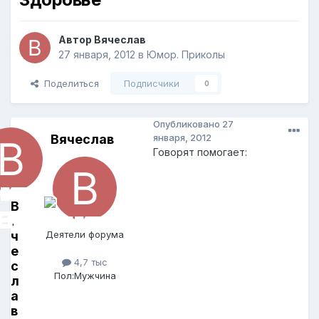
Автор
Вячеслав
27 января, 2012
в
Юмор. Приколы
Поделиться
Подписчики
0
Опубликовано
27
Вячеслав
января, 2012
Говорят помогает:
В
я
ч
Деятели форума
е
4,7 тыс
с
Пол:
Мужчина
л
а
в