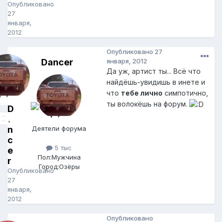
Опубликовано
27
января,
2012
Опубликовано
27
Dancer
января, 2012
Да уж, артист ты... Всё что
найдёшь-увидишь в инете и
что
тебе лично
симпотично,
ты волокёшь на форум.
D
a
n
Деятели форума
c
5 тыс
e
Пол:
Мужчина
r
Город:
Озёры
Опубликовано
27
января,
2012
Опубликовано