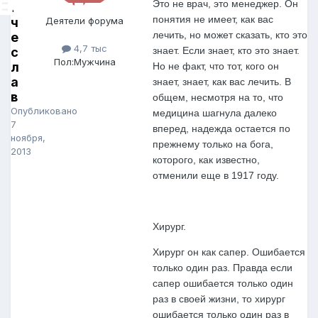
Это не врач, это менеджер. Он
я
понятия не имеет, как вас
ч
Деятели форума
лечить, но может сказать, кто это
е
4,7 тыс
с
знает. Если знает, кто это знает.
Пол:
Мужчина
л
Но не факт, что тот, кого он
а
знает, знает, как вас лечить. В
в
общем, несмотря на то, что
Опубликовано
медицина шагнула далеко
7
вперед, надежда остается по
ноября,
прежнему только на бога,
2013
которого, как известно,
отменили еще в 1917 году.
Хирург.
Хирург он как сапер. Ошибается
только один раз. Правда если
сапер ошибается только один
раз в своей жизни, то хирург
ошибается только один раз в