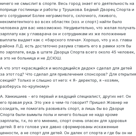
ничего не смыслит в спорте. Весь город знает его деятельность на
поприще гостиницы и работы у Трушкова. Бедный Дворец Спорта и
его сотрудники! Более неграмотного, склочного, лживого,
некомпетентного во всех областях (хоз. и спорт.) найти было
человека для вас невозможно. Неудивительно, что желая получать
зарплату как у главврача он и сотрудникам их же положенные
выплаты выдает как с «барского плеча». Хорошо, что у и.о. главы
района Л.Д. есть достаточно разума ставить его в рамки хотя бы
по зарплате, ведь в штате Дворца Спорта всего около 45 человек,
а это не больница и не ДСЮШ.
А что этот «красящийся и молодящийся дедок» сделал для детей
за этот год? Что сделал для привлечения спонсоров? Для открытия
секций? Только и слышно от него: « Я- дeректор, я –хозяин,
разберусь по-крупному»
А. Ханкишиев - его первый и ведущий специалист, других нет. Он
его правая рука. Это уже о чем-то говорит? Пришел Жовнер не
созидать, не помогать развивать спорт, а лишь бы во Дворце
Спорта были вымыты полы и ничего больше не надо кроме
зарплаты, т.к, по его мнению, спорт очень опасен для здоровья
детей. В его голове уже давно сформированы искаженные
ценности, а не спорт для детей. Он далек от спорта и где бы он ни