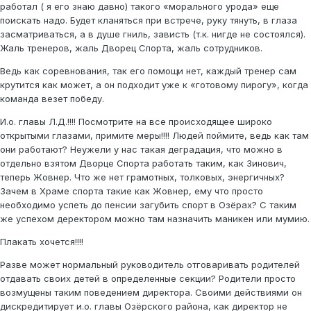
работал ( я его знаю давно) такого «морального урода» еще
поискать надо. Будет кланяться при встрече, руку тянуть, в глаза
засматриваться, а в душе гниль, зависть (т.к. нигде не состоялся).
Жаль тренеров, жаль Дворец Спорта, жаль сотрудников.
Ведь как соревнования, так его помощи нет, каждый тренер сам
крутится как может, а он подходит уже к «готовому пирогу», когда
команда везет победу.
И.о. главы Л.Д.!!!! Посмотрите на все происходящее широко
открытыми глазами, примите меры!!!! Людей поймите, ведь как там
они работают? Неужели у нас такая деградация, что можно в
отдельно взятом Дворце Спорта работать таким, как Зинович,
теперь Жовнер. Что же нет грамотных, толковых, энергичных?
Зачем в Храме спорта такие как Жовнер, ему что просто
необходимо успеть до пенсии загубить спорт в Озёрах? С таким
же успехом деректором можно там назначить маникен или мумию.
Плакать хочется!!!!
Разве может нормальный руководитель отговаривать родителей
отдавать своих детей в определенные секции? Родители просто
возмущены таким поведением директора. Своими действиями он
дискредитирует и.о. главы Озёрского района, как директор не