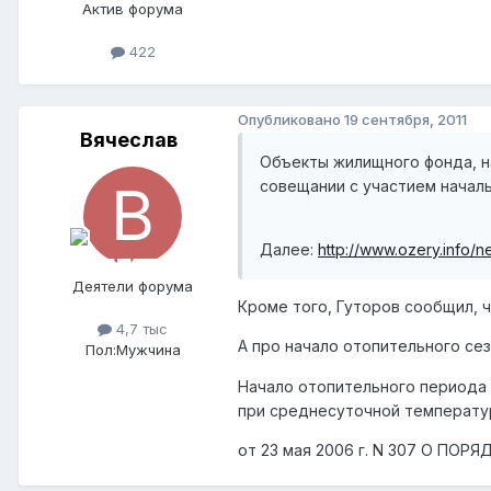
Актив форума
422
Опубликовано
19 сентября, 2011
Вячеслав
Объекты жилищного фонда, н
совещании с участием начал
Далее:
http://www.ozery.info/
Деятели форума
Кроме того, Гуторов сообщил, 
4,7 тыс
А про начало отопительного сез
Пол:
Мужчина
Начало отопительного периода 
при среднесуточной температур
от 23 мая 2006 г. N 307 О 