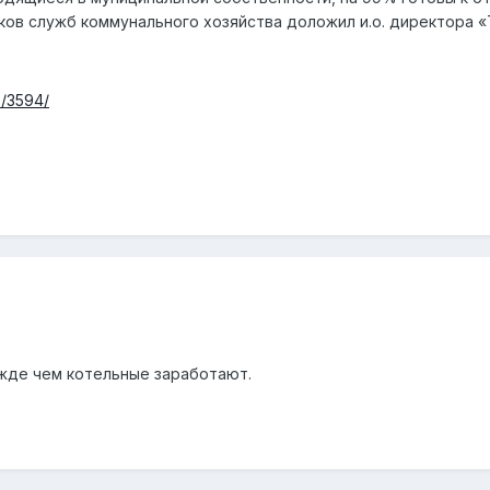
ков служб коммунального хозяйства доложил и.о. директора 
s/3594/
жде чем котельные заработают.