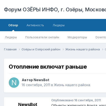
Форум ОЗЁРЫ ИНФО, г. Озёры, Московс
Обзор
Активность
Лидеры
Лидеры
Пользователи онлайн
Модераторы
Downl
Главная
Озёры и Озёрский район
Жизнь нашего района
Отопление включат раньше
Автор
NewsBot
16 сентября, 2011
в
Жизнь нашего района
Опубликовано
16 сентября, 2011
NewsBot
Объекты жилищного фонда, нах