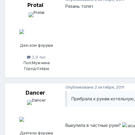
Protal
Рязань топят.
Деятели форума
2,9 тыс
Пол:
Мужчина
Город:
Озёры
Опубликовано
2 октября, 2011
Dancer
Прибрала к рукам котельную,
Выкупила в частные руки?
Деятели форума