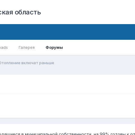
кая область
oads
Галерея
Форумы
Отопление включат раньше
одящиеся в муниципальной собственности, на 99% готовы к о