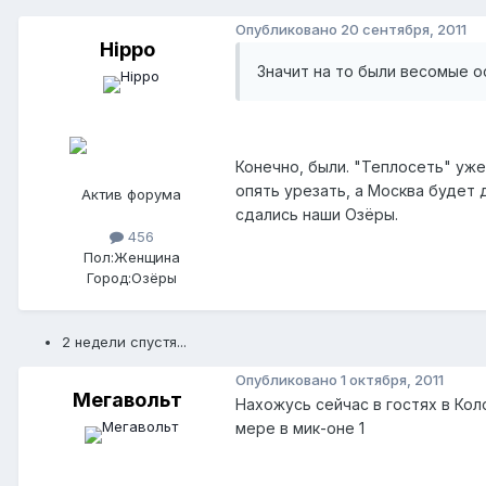
Опубликовано
20 сентября, 2011
Hippo
Значит на то были весомые о
Конечно, были. "Теплосеть" уже
опять урезать, а Москва будет 
Актив форума
сдались наши Озёры.
456
Пол:
Женщина
Город:
Озёры
2 недели спустя...
Опубликовано
1 октября, 2011
Мегавольт
Нахожусь сейчас в гостях в Коло
мере в мик-оне 1