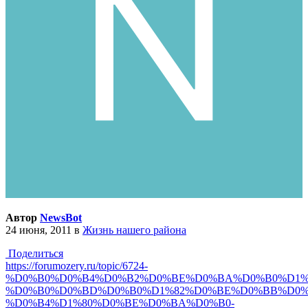
Автор
NewsBot
24 июня, 2011
в
Жизнь нашего района
Поделиться
https://forumozery.ru/topic/6724-
%D0%B0%D0%B4%D0%B2%D0%BE%D0%BA%D0%B0%D1%
%D0%B0%D0%BD%D0%B0%D1%82%D0%BE%D0%BB%D0%
%D0%B4%D1%80%D0%BE%D0%BA%D0%B0-