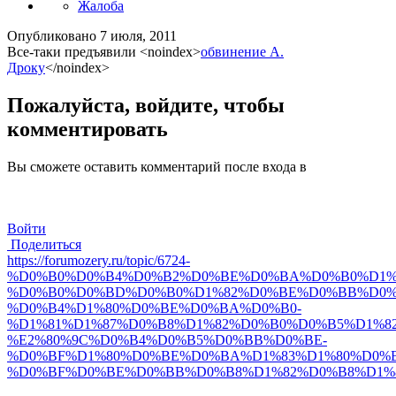
Жалоба
Опубликовано
7 июля, 2011
Все-таки предъявили
<noindex>
обвинение А.
Дроку
</noindex>
Пожалуйста, войдите, чтобы
комментировать
Вы сможете оставить комментарий после входа в
Войти
Поделиться
https://forumozery.ru/topic/6724-
%D0%B0%D0%B4%D0%B2%D0%BE%D0%BA%D0%B0%D1%
%D0%B0%D0%BD%D0%B0%D1%82%D0%BE%D0%BB%D0%
%D0%B4%D1%80%D0%BE%D0%BA%D0%B0-
%D1%81%D1%87%D0%B8%D1%82%D0%B0%D0%B5%D1%82
%E2%80%9C%D0%B4%D0%B5%D0%BB%D0%BE-
%D0%BF%D1%80%D0%BE%D0%BA%D1%83%D1%80%D0%B
%D0%BF%D0%BE%D0%BB%D0%B8%D1%82%D0%B8%D1%