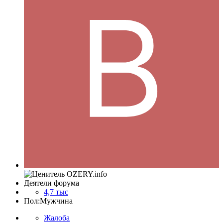
Деятели форума
4,7 тыс
Пол:
Мужчина
Жалоба