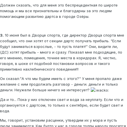
Должен сказать, что для меня это беспрецедентная по широте
помощь и мы все признательны и благодарны за это людям
помогающим развитию дартса в городе Озёры.
3.
10 июня был в Дворце спорта, где директор Дворца спорта мне
сообщил, что они хотят от секции дартс получать прибыль. "Если
будут заниматься взрослые, - то пусть платят!" Они, видите ли,
(ДС) хотят прибыль - много и сразу. Показал мне подходящие, по
его мнению, помещения, точнее места в коридорах. Я, честно,
говоря, в шоке от подобной постановки вопросов и такого
примитивно нахлебнического поведения!!!
Он сказал:"А что мы будем иметь с этого?" У меня пропало даже
желание с ним продолжать разговор - деньги. деньги и только
деньги. Неужели больше ничего не интересует?
Да и то... Пока у них отключен свет и вода за неуплату. Если что и
организуется с дартсом, то только к сентябрю, если будет свет и
вода.
Мы, говорит, установим расценки, утвердим их у мэра и пусть
люди занимаются. Как будто у нас в городе толпы народу просятся