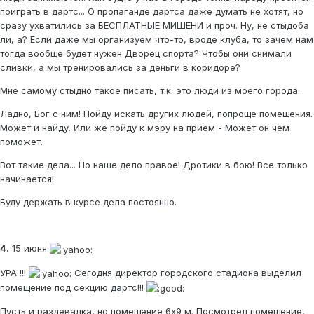
поиграть в дартс... О пропаганде дартса даже думать не хотят, но
сразу ухватились за БЕСПЛАТНЫЕ МИШЕНИ и проч. Ну, не стыдоба
ли, а? Если даже мы организуем что-то, вроде клуба, то зачем нам
тогда вообще будет нужен Дворец спорта? Чтобы они снимали
сливки, а мы тренировались за деньги в коридоре?
Мне самому стыдно такое писать, т.к. это люди из моего города.
Ладно, Бог с ним! Пойду искать других людей, попроще помещения.
Может и найду. Или же пойду к мэру на прием - Может он чем
поможет.
Вот такие дела... Но наше дело правое! Дротики в бою! Все только
начинается!
Буду держать в курсе дела постоянно.
4.
15 июня
УРА !!!
Сегодня директор городского стадиона выделил
помещение под секцию дартс!!!
Пусть и раздевалка, но помещение 6х9 м. Посмотрел помещение,