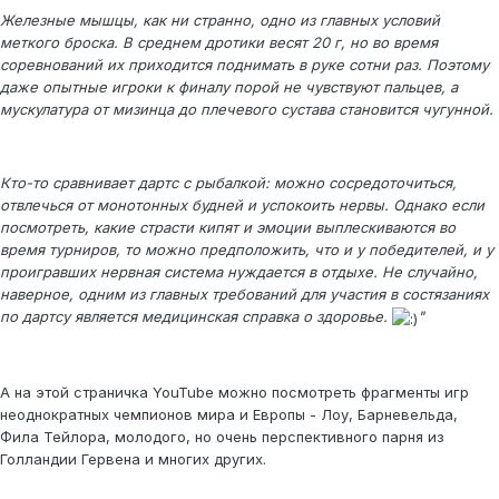
Железные мышцы, как ни странно, одно из главных условий
меткого броска. В среднем дротики весят 20 г, но во время
соревнований их приходится поднимать в руке сотни раз. Поэтому
даже опытные игроки к финалу порой не чувствуют пальцев, а
мускулатура от мизинца до плечевого сустава становится чугунной.
Кто-то сравнивает дартс с рыбалкой: можно сосредоточиться,
отвлечься от монотонных будней и успокоить нервы. Однако если
посмотреть, какие страсти кипят и эмоции выплескиваются во
время турниров, то можно предположить, что и у победителей, и у
проигравших нервная система нуждается в отдыхе. Не случайно,
наверное, одним из главных требований для участия в состязаниях
по дартсу является медицинская справка о здоровье.
"
А на этой страничка YouTube можно посмотреть фрагменты игр
неоднократных чемпионов мира и Европы - Лоу, Барневельда,
Фила Тейлора, молодого, но очень перспективного парня из
Голландии Гервена и многих других.