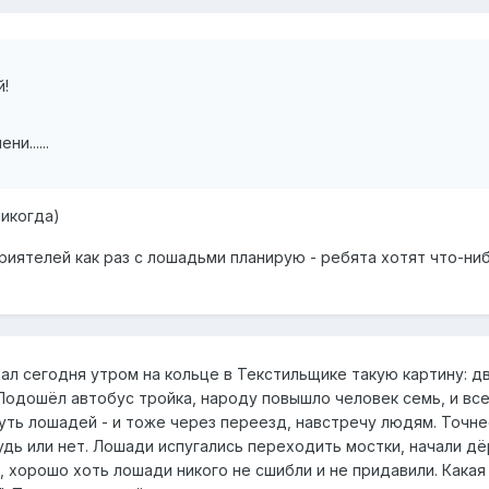
й!
и......
икогда)
приятелей как раз с лошадьми планирую - ребята хотят что-ни
ал сегодня утром на кольце в Текстильщике такую картину: д
Подошёл автобус тройка, народу повышло человек семь, и все
нуть лошадей - и тоже через переезд, навстречу людям. Точн
будь или нет. Лошади испугались переходить мостки, начали д
 хорошо хоть лошади никого не сшибли и не придавили. Какая 