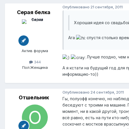
Опубликовано
21 сентября, 2011
Серая белка
Хорошая идея со свадьбо
Ага
спустя столько времен
Актив форума
Лучше поздно, чем н
344
Пол:
Женщина
А я кстати на будущий год для 
информацию-то))
Опубликовано
24 сентября, 2011
Отшельник
Гы, полуофф конечно, но наблюд
беседуют с троими на машине. 
момент, ни в какой другой, тро
всё равно, есть на пути кто-ни
соскочил с мостков врассыпную,