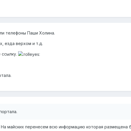
ыли телефоны Паши Холина.
, езда верхом и т.д.
е ссылку.
ртала.
портала.
.. На майских перенесем всю информацию которая размещена б