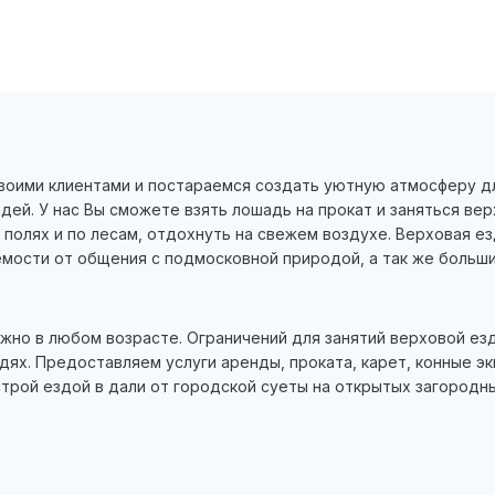
воими клиентами и постараемся создать уютную атмосферу для
ей. У нас Вы сможете взять лошадь на прокат и заняться ве
 полях и по лесам, отдохнуть на свежем воздухе. Верховая е
емости от общения с подмосковной природой, а так же больш
но в любом возрасте. Ограничений для занятий верховой езды 
дях. Предоставляем услуги аренды, проката, карет, конные эк
трой ездой в дали от городской суеты на открытых загородн