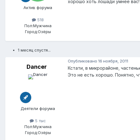
хорошо хоть лошади умнее вас!"
Актив форума
518
Пол:
Мужчина
Город:
Озёры
1 месяц спустя...
Опубликовано
16 ноября, 2011
Dancer
Кстати, в микрорайоне, частень
Это не есть хорошо. Понятно, чт
Деятели форума
5 тыс
Пол:
Мужчина
Город:
Озёры