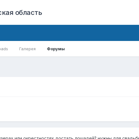
кая область
oads
Галерея
Форумы
зерах или окрестностях достать лошадей? нужны для свадьбы.