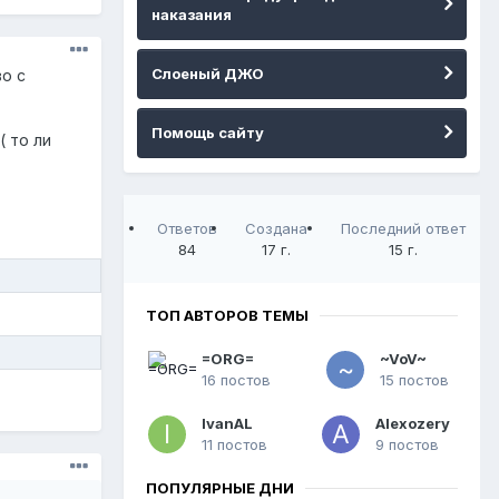
наказания
Слоеный ДЖО
о с
Помощь сайту
( то ли
Ответов
Создана
Последний ответ
84
17 г.
15 г.
ТОП АВТОРОВ ТЕМЫ
=ORG=
~VoV~
16 постов
15 постов
IvanAL
Alexozery
11 постов
9 постов
ПОПУЛЯРНЫЕ ДНИ