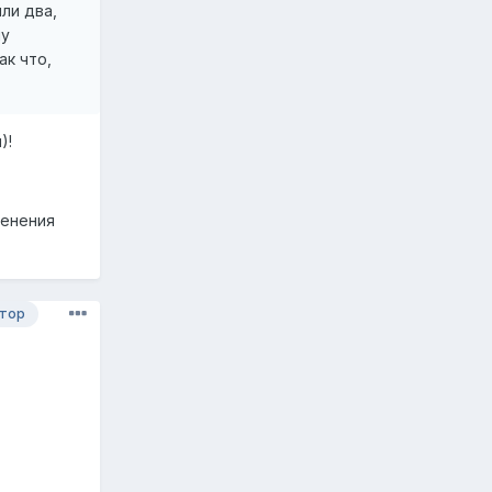
ли два,
му
ак что,
)!
менения
тор