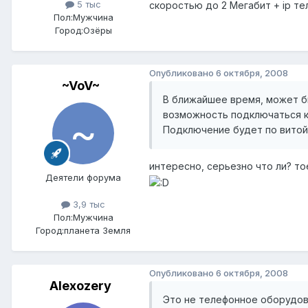
5 тыс
скоростью до 2 Мегабит + ip те
Пол:
Мужчина
Город:
Озёры
Опубликовано
6 октября, 2008
~VoV~
В ближайшее время, может б
возможность подключаться к 
Подключение будет по витой 
интересно, серьезно что ли? т
Деятели форума
3,9 тыс
Пол:
Мужчина
Город:
планета Земля
Опубликовано
6 октября, 2008
Alexozery
Это не телефонное оборудова