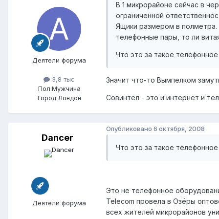
В 1 микрорайоне сейчас в че
ограниченной ответственнос
Ящики размером в полметра. 
телефонные пары, то ли витая 
Что это за такое телефонно
Деятели форума
3,8 тыс
Значит что-то Вымпелком замут
Пол:
Мужчина
Совинтел - это и интернет и те
Город:
Лондон
Опубликовано
6 октября, 2008
Dancer
Что это за такое телефонно
Это не телефонное оборудовани
Telecom провела в Озёры оптов
Деятели форума
всех жителей микрорайонов ун