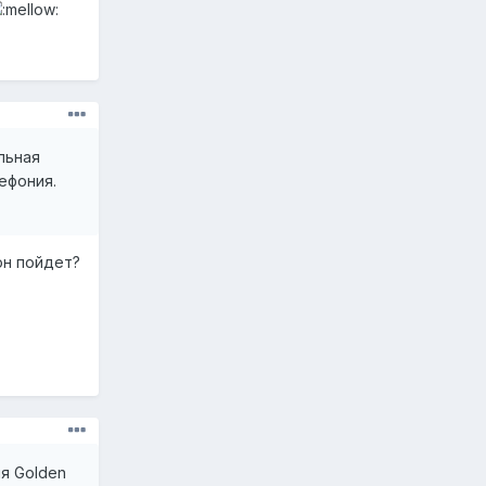
льная
ефония.
он пойдет?
я Golden