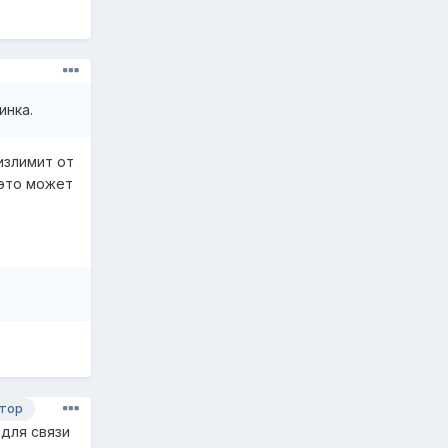
инка.
излимит от
 это может
тор
для связи