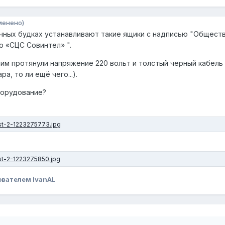
менено)
ачных будках устанавливают такие ящики с надписью "Обществ
 «СЦС Совинтел» ".
им протянули напряжение 220 вольт и толстый черный кабель 
а, то ли ещё чего...).
борудование?
ователем IvanAL