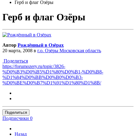
Герб и флаг Озёры
Герб и флаг Озёры
Автор
Рождённый в Озёрах
20 марта, 2008
в
г.о. Озёры Московская область
Поделиться
https://forumozery.ru/topic/3826-
%D0%B3%D0%B5%D1%80%D0%B1-%D0%B8-
%D1%84%D0%BB%D0%B0%D0%B3-
%D0%BE%D0%B7%D1%91%D1%80%D1%8B/
Поделиться
Подписчики
0
Назад