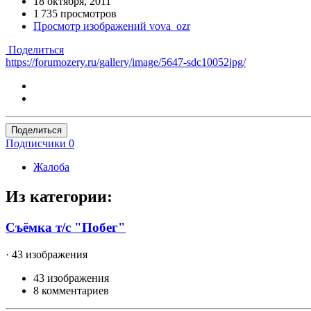
18 октября, 2011
1 735 просмотров
Просмотр изображений vova_ozr
Поделиться
https://forumozery.ru/gallery/image/5647-sdc10052jpg/
Поделиться
Подписчики
0
Жалоба
Из категории:
Съёмка т/с "Побег"
· 43 изображения
43 изображения
8 комментариев