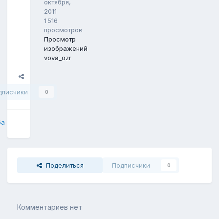
октября,
2011
1 516
просмотров
Просмотр
изображений
vova_ozr
Поделиться
дписчики
0
ба
Поделиться
Подписчики
0
Комментариев нет