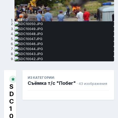
ИЗ КАТЕГОРИИ:
Съёмка т/с "Побег"
· 43 изображения
S
D
C
1
0