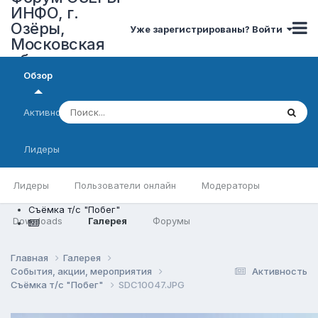
ИНФО, г.
Озёры,
Уже зарегистрированы? Войти
Московская
область
Обзор
Активность
Лидеры
Лидеры
Пользователи онлайн
Модераторы
Съёмка т/с "Побег"
Downloads
Галерея
Форумы
Главная
Галерея
События, акции, мероприятия
Активность
Съёмка т/с "Побег"
SDC10047.JPG