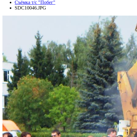
Съёмка т/с "Побег"
SDC10046.JPG