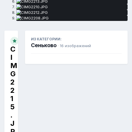
ИЗ КАТЕГОРИИ:
Сеньково
· 16 изображений
C
I
M
G
2
2
1
5
.
J
P