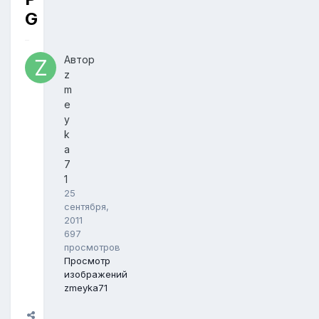
G
Автор
z
m
e
y
k
a
7
1
25
сентября,
2011
697
просмотров
Просмотр
изображений
zmeyka71
Поделиться