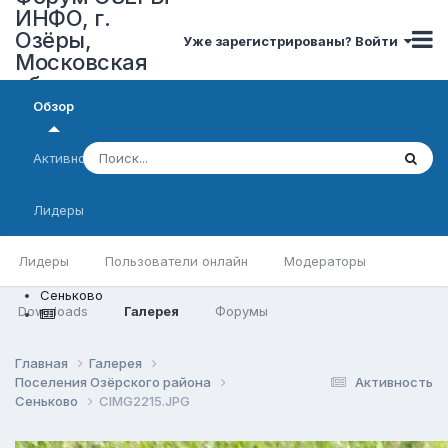
ИНФО, г.
Озёры,
Уже зарегистрированы? Войти
Московская
область
Обзор
Активность
Лидеры
Лидеры
Пользователи онлайн
Модераторы
Сеньково
Downloads
Галерея
Форумы
Главная
Галерея
Поселения Озёрского района
Активность
Сеньково
CIMG2215.JPG