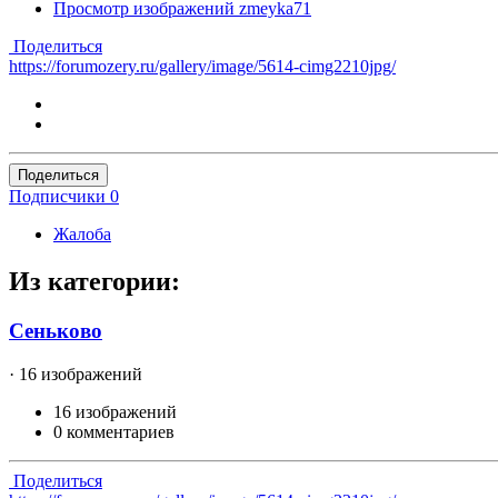
Просмотр изображений zmeyka71
Поделиться
https://forumozery.ru/gallery/image/5614-cimg2210jpg/
Поделиться
Подписчики
0
Жалоба
Из категории:
Сеньково
· 16 изображений
16 изображений
0 комментариев
Поделиться