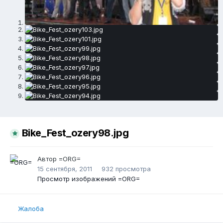
Bike_Fest_ozery98.jpg
Автор
=ORG=
15 сентября, 2011
932 просмотра
Просмотр изображений =ORG=
Жалоба