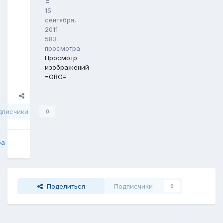
=
15
сентября,
2011
583
просмотра
Просмотр
изображений
=ORG=
Поделиться
дписчики
0
ба
Поделиться
Подписчики
0