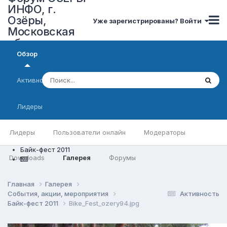
ИНФО, г.
Озёры,
Уже зарегистрированы? Войти
Московская
область
Обзор
Активность
Лидеры
Лидеры
Пользователи онлайн
Модераторы
Байк-фест 2011
Downloads
Галерея
Форумы
Главная
Галерея
События, акции, мероприятия
Активность
Байк-фест 2011
Bike_Fest_ozery94.jpg