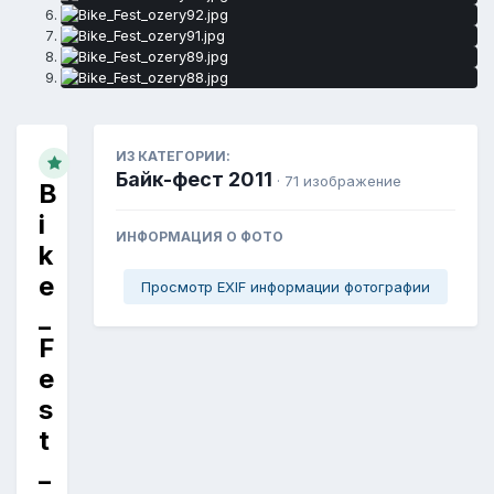
ИЗ КАТЕГОРИИ:
Байк-фест 2011
· 71 изображение
B
i
ИНФОРМАЦИЯ О ФОТО
k
e
Просмотр EXIF информации фотографии
_
F
e
s
t
_