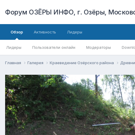
Форум ОЗЁРЫ ИНФО, г. Озёры, Московс
Обзор
Активность
Лидеры
Лидеры
Пользователи онлайн
Модераторы
Downl
Главная
Галерея
Краеведение Озёрского района
Древни