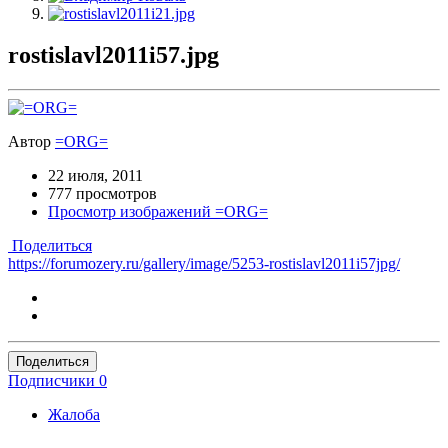
rostislavl2011i57.jpg
Автор
=ORG=
22 июля, 2011
777 просмотров
Просмотр изображений =ORG=
Поделиться
https://forumozery.ru/gallery/image/5253-rostislavl2011i57jpg/
Поделиться
Подписчики
0
Жалоба