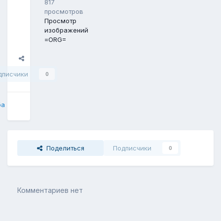
817
просмотров
Просмотр
изображений
=ORG=
Поделиться
дписчики
0
ба
Поделиться
Подписчики
0
Комментариев нет