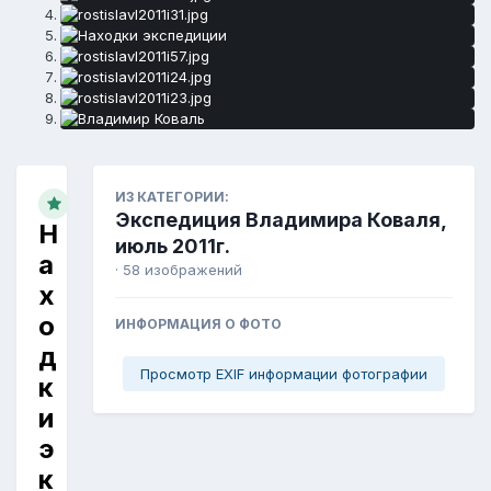
ИЗ КАТЕГОРИИ:
Экспедиция Владимира Коваля,
Н
июль 2011г.
а
· 58 изображений
х
о
ИНФОРМАЦИЯ О ФОТО
д
Просмотр EXIF информации фотографии
к
и
э
к