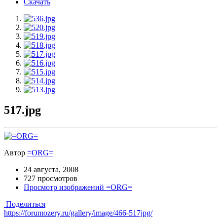
Скачать
517.jpg
Автор
=ORG=
24 августа, 2008
727 просмотров
Просмотр изображений =ORG=
Поделиться
https://forumozery.ru/gallery/image/466-517jpg/